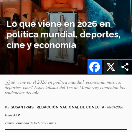
Lo que viene en 2026 en
política mundial, deportes,
cine y economía
Facebook
X
¿Qué viene en el 2026 en política mundial, economía, música,
deportes, cine? Especialistas del Tec de Monterrey comentan las
tendencias del año
Por
- 06/01/2026
SUSAN IRAIS | REDACCIÓN NACIONAL DE CONECTA
Fotos
AFP
Tiempo estimado de lectura:12 mins