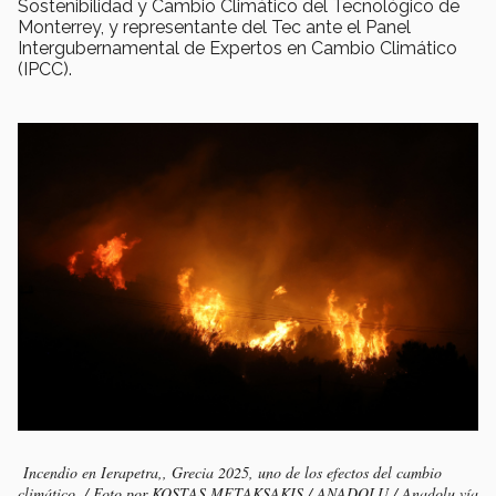
Sostenibilidad y Cambio Climático del Tecnológico de
Monterrey, y representante del Tec ante el Panel
Intergubernamental de Expertos en Cambio Climático
(IPCC).
Incendio en Ierapetra,, Grecia 2025, uno de los efectos del cambio
climático. / Foto por KOSTAS METAKSAKIS / ANADOLU / Anadolu vía