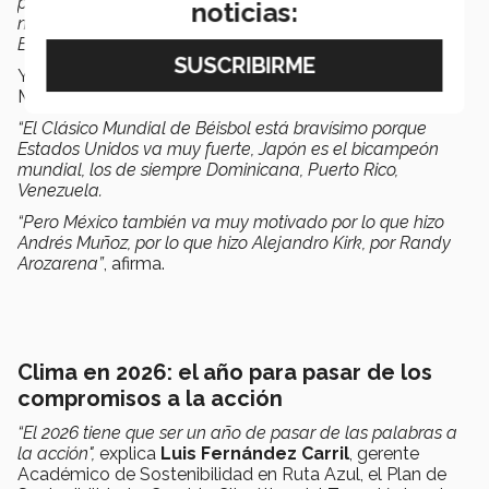
pueda venir con él en la dupla con (Juan) Celaya, otros
noticias:
nombres importantes son Randall Willars y Alejandra
Estudillo",
Y en cuanto al Clásico Mundial de beisbol, destaca que
México podría tener oportunidad de destacar.
“El Clásico Mundial de Béisbol está bravísimo porque
Estados Unidos va muy fuerte, Japón es el bicampeón
mundial, los de siempre Dominicana, Puerto Rico,
Venezuela.
“Pero México también va muy motivado por lo que hizo
Andrés Muñoz, por lo que hizo Alejandro Kirk, por Randy
Arozarena”
, afirma.
Clima en 2026: el año para pasar de los
compromisos a la acción
“El 2026 tiene que ser un año de pasar de las palabras a
la acción",
explica
Luis Fernández Carril
, gerente
Académico de Sostenibilidad en Ruta Azul, el Plan de