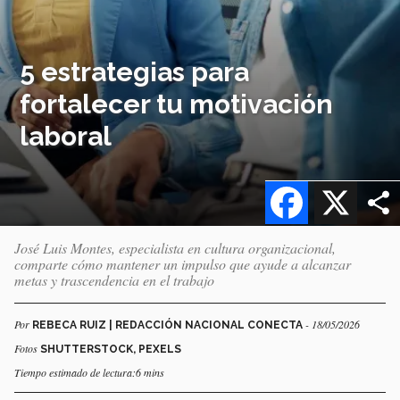
5 estrategias para
fortalecer tu motivación
laboral
Facebook
X
José Luis Montes, especialista en cultura organizacional,
comparte cómo mantener un impulso que ayude a alcanzar
metas y trascendencia en el trabajo
Por
- 18/05/2026
REBECA RUIZ | REDACCIÓN NACIONAL CONECTA
Fotos
SHUTTERSTOCK, PEXELS
Tiempo estimado de lectura:6 mins