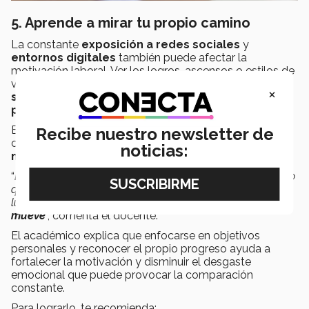
5. Aprende a mirar tu propio camino
La constante
exposición a redes sociales
y
entornos digitales
también puede afectar la
motivación laboral. Ver los logros, ascensos o estilos de
vida de otras personas puede generar frustración y la
×
sensación de
no avanzar lo suficiente
profesionalmente
.
El especialista Tec advierte que compararse de manera
Recibe nuestro newsletter de
constante puede
desviar la atención de las propias
noticias:
metas, avances y capacidades.
“
En un mundo sobresaturado de información comparas lo
que haces con los demás y siempre sales perdiendo; en
lugar de eso
encuentra en tu interior aquello que te
mueve
”, comenta el docente.
El académico explica que enfocarse en objetivos
personales y reconocer el propio progreso ayuda a
fortalecer la motivación y disminuir el desgaste
emocional que puede provocar la comparación
constante.
Para lograrlo, te recomienda: