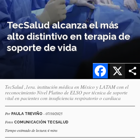
TecSalud alcanza el más
alto distintivo en terapia de
soporte de vida
Facebook
X
TecSalud ,1era. institución médica en México y LATAM con el
reconocimiento Nivel Platino de ELSO por técnica de soporte
vital en pacientes con insuficiencia respiratorio o cardiaca
Por
- 07/10/2025
PAULA TREVIÑO
Fotos
COMUNICACIÓN TECSALUD
Tiempo estimado de lectura:4 mins