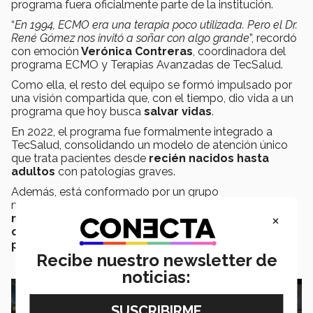
programa fuera oficialmente parte de la institución.
“
En 1994, ECMO era una terapia poco utilizada. Pero el Dr.
René Gómez nos invitó a soñar con algo grande
”, recordó
con emoción
Verónica Contreras
, coordinadora del
programa ECMO y Terapias Avanzadas de TecSalud.
Como ella, el resto del equipo se formó impulsado por
una visión compartida que, con el tiempo, dio vida a un
programa que hoy busca
salvar vidas
.
En 2022, el programa fue formalmente integrado a
TecSalud, consolidando un modelo de atención único
que trata pacientes desde
recién nacidos
hasta
adultos
con patologías graves.
Además, está conformado por un grupo
multidisciplinario que incluye
intensivistas
×
neonatales
,
pediátricos y de adultos
, así como
cardiólogos
,
anestesiólogos
,
cirujanos
y
perfusionistas
.
Recibe nuestro newsletter de
noticias: