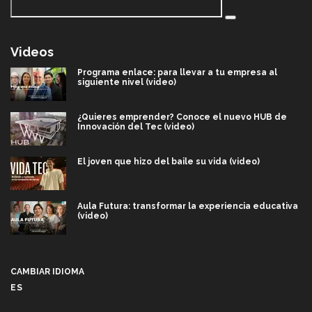
Videos
Programa enlace: para llevar a tu empresa al
siguiente nivel (video)
¿Quieres emprender? Conoce el nuevo HUB de
Innovación del Tec (video)
El joven que hizo del baile su vida (video)
Aula Futura: transformar la experiencia educativa
(video)
Más que un festival cultural: así es la magia de
VIBRART 2026 (video)
CAMBIAR IDIOMA
ES
Javier Guzmán: investigación con impacto social
(video)