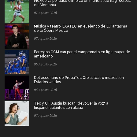
México va por pase olímpico en mundial de flag football
en Alemania
07 Agosto 2026
Música y teatro: EXATEC en el elenco de El Fantasma
de la Ópera México
07 Agosto 2026
Borregos CCM van por el campeonato en liga mayor de
americano
06 Agosto 2026
Del escenario de PrepaTec Qro al teatro musical en
Estados Unidos
06 Agosto 2026
Tec y UT Austin buscan "devolver la voz" a
hispanohablantes con afasia
05 Agosto 2026