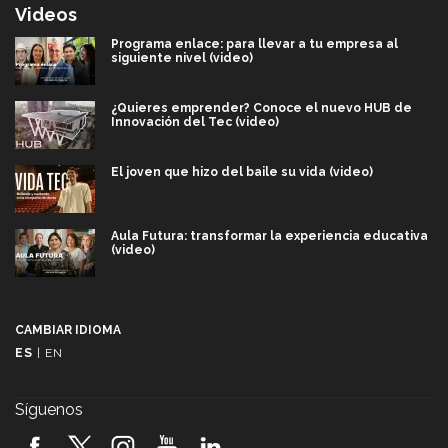
Videos
Programa enlace: para llevar a tu empresa al
siguiente nivel (video)
¿Quieres emprender? Conoce el nuevo HUB de
Innovación del Tec (video)
El joven que hizo del baile su vida (video)
Aula Futura: transformar la experiencia educativa
(video)
Más que un festival cultural: así es la magia de
VIBRART 2026 (video)
CAMBIAR IDIOMA
ES
|
EN
Javier Guzmán: investigación con impacto social
(video)
Síguenos
¡México, en el top del mundial de robótica FIRST
2026! (video)