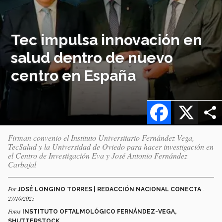
Tec impulsa innovación en
salud dentro de nuevo
centro en España
Facebook
X
Firman convenio el Instituto Universitario Fernández-Vega,
TecSalud y la Universidad de Oviedo para hacer investigación en
el Centro de Investigación Eva y José Antonio Fernández
Carbajal
Por
-
JOSÉ LONGINO TORRES | REDACCIÓN NACIONAL CONECTA
27/10/2025
Fotos
INSTITUTO OFTALMOLÓGICO FERNÁNDEZ-VEGA,
SHUTTERSTOCK