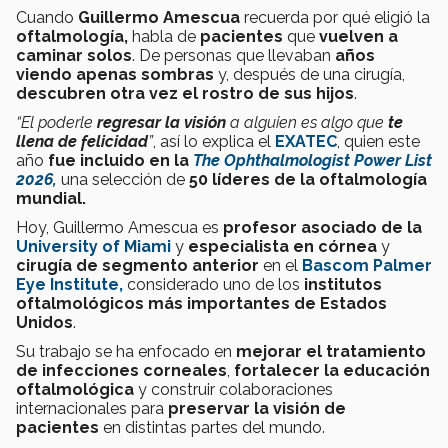
Cuando
Guillermo Amescua
recuerda por qué eligió la
oftalmología,
habla de
pacientes
que
vuelven a
caminar solos
. De personas que llevaban
años
viendo apenas sombras
y, después de una cirugía,
descubren otra vez el rostro de sus hijos
.
“El poderle
regresar la visión
a alguien es algo que
te
llena de felicidad
”
, así lo explica el
EXATEC
, quien este
año
fue incluido en la
The Ophthalmologist Power List
2026,
una selección de
50 líderes de la oftalmología
mundial.
Hoy, Guillermo Amescua es
profesor asociado de la
University of Miami
y
especialista en córnea
y
cirugía de segmento anterior
en el
Bascom Palmer
Eye Institute,
considerado uno de los
institutos
oftalmológicos más importantes de Estados
Unidos
.
Su trabajo se ha enfocado en
mejorar el tratamiento
de infecciones corneales
,
fortalecer la educación
oftalmológica
y construir colaboraciones
internacionales para
preservar la visión de
pacientes
en distintas partes del mundo.