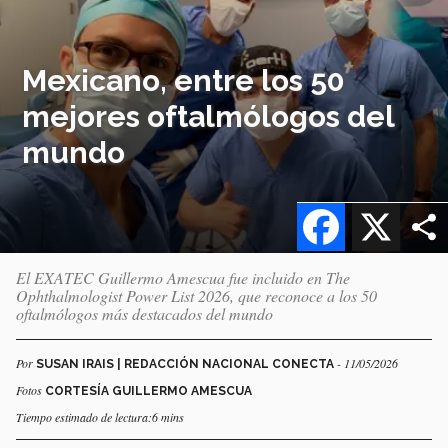
Mexicano, entre los 50
mejores oftalmólogos del
mundo
Facebook
X
El EXATEC Guillermo Amescua fue incluido en The
Ophthalmologist Power List 2026, que reconoce a los 50
oftalmólogos más destacados del mundo
Por
- 11/05/2026
SUSAN IRAIS | REDACCIÓN NACIONAL CONECTA
Fotos
CORTESÍA GUILLERMO AMESCUA
Tiempo estimado de lectura:6 mins