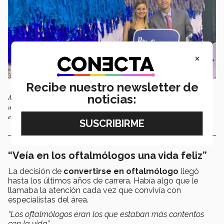
×
Recibe nuestro newsletter de
noticias:
Amescua estudió Medicina en el Tec y mantiene vínculo con su
universidad. En la foto, junto a su esposa durante una charla con
estudiantes de Ciencias de la Salud en Monterrey.(Foto: Cortesía).
“Veía en los oftalmólogos una vida feliz”
La decisión de
convertirse en oftalmólogo
llegó
hasta los últimos años de carrera. Había algo que le
llamaba la atención cada vez que convivía con
especialistas del área.
“Los oftalmólogos eran los que estaban más contentos
con la vida”.