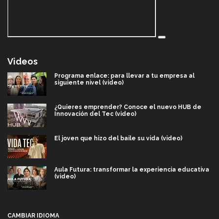
Videos
Programa enlace: para llevar a tu empresa al
siguiente nivel (video)
¿Quieres emprender? Conoce el nuevo HUB de
Innovación del Tec (video)
El joven que hizo del baile su vida (video)
Aula Futura: transformar la experiencia educativa
(video)
Más que un festival cultural: así es la magia de
VIBRART 2026 (video)
CAMBIAR IDIOMA