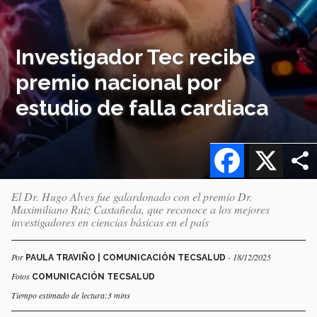
Investigador Tec recibe
premio nacional por
estudio de falla cardiaca
Facebook
X
El Dr. Hugo Alves fue galardonado con el premio Dr.
Maximiliano Ruiz Castañeda, que reconoce a los mejores
investigadores en ciencias básicas en el país
Por
- 18/12/2025
PAULA TRAVIÑO | COMUNICACIÓN TECSALUD
Fotos
COMUNICACIÓN TECSALUD
Tiempo estimado de lectura:3 mins