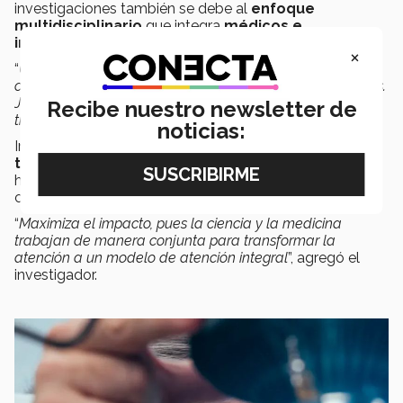
investigaciones también se debe al
enfoque
multidisciplinario
que integra
médicos e
investigadores
.
×
“
Un médico aporta la visión clínica, mientras que el
científico analiza los mecanismos celulares y moleculares.
Juntos podemos enfocar la investigación hacia
Recibe nuestro newsletter de
tratamientos realmente efectivos”,
explicó.
noticias:
Indicó que, gracias a esta colaboración, los
proyectos
traslacionales
avanzan con rapidez, conectando
hallazgos de laboratorio con aplicaciones clínicas
concretas.
“
Maximiza el impacto, pues la ciencia y la medicina
trabajan de manera conjunta para transformar la
atención a un modelo de atención integral
”, agregó el
investigador.