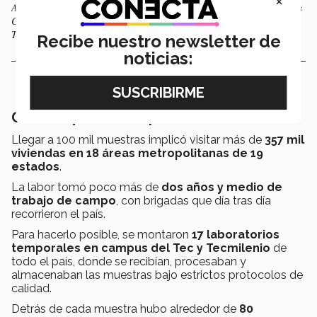
×
Actualmente,, 70 mil muestras ya fueron enviadas al Regeneron Genetics
Center, en Nueva Jersey, y se han recibido resultados de 30 mil. / Foto:
TecScience
Recibe nuestro newsletter de
noticias:
Ciencia que toca la puerta de tu casa
Llegar a 100 mil muestras implicó visitar más de
357 mil
viviendas en 18 áreas metropolitanas de 19
estados
.
La labor tomó poco más de
dos años y medio de
trabajo de campo
, con brigadas que día tras día
recorrieron el país.
Para hacerlo posible, se montaron
17 laboratorios
temporales en campus del Tec y Tecmilenio
de
todo el país, donde se recibían, procesaban y
almacenaban las muestras bajo estrictos protocolos de
calidad.
Detrás de cada muestra hubo alrededor de
80