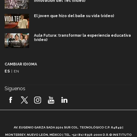
Innovación del Tec (video)
El joven que hizo del baile su vida (video)
Aula Futura: transformar la experiencia educativa
(video)
Más que un festival cultural: así es la magia de
VIBRART 2026 (video)
CAMBIAR IDIOMA
ES
|
EN
Javier Guzmán: investigación con impacto social
(video)
Síguenos
¡México, en el top del mundial de robótica FIRST
2026! (video)
Vida Tec: Pasión, disciplina y básquetbol, con Gael
Adame (video)
A
AV. EUGENIO GARZA SADA 2501 SUR COL. TECNOLÓGICO C.P. 64849 |
L
¿Cómo es el Modelo Educativo Tec? (video)
MONTERREY, NUEVO LEÓN, MÉXICO | TEL. +52 (81) 8358-2000 D.R.© INSTITUTO