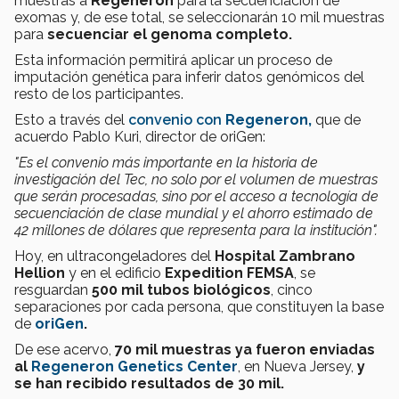
muestras a
Regeneron
para la secuenciación de
exomas y, de ese total, se seleccionarán 10 mil muestras
para
secuenciar el genoma completo.
Esta información permitirá aplicar un proceso de
imputación genética para inferir datos genómicos del
resto de los participantes.
Esto a través del
convenio con
Regeneron,
que de
acuerdo Pablo Kuri, director de oriGen:
"Es el convenio más importante en la historia de
investigación del Tec, no solo por el volumen de muestras
que serán procesadas, sino por el acceso a tecnología de
secuenciación de clase mundial y el ahorro estimado de
42 millones de dólares que representa para la institución".
Hoy, en ultracongeladores del
Hospital Zambrano
Hellion
y en el edificio
Expedition FEMSA
, se
resguardan
500 mil tubos biológicos
, cinco
separaciones por cada persona, que constituyen la base
de
oriGen
.
De ese acervo,
70 mil muestras ya fueron enviadas
al
Regeneron Genetics Center
, en Nueva Jersey,
y
se han recibido resultados de 30 mil.