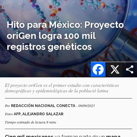
Hito para México: Proyecto
oriGen logra 100 mil
registros genéticos
Facebook
X
El proyecto oriGen es el primer estudio con características
demográficas y epidemiológicas de la població latina
Por
- 09/09/2025
REDACCIÓN NACIONAL CONECTA
Fotos
AFP, ALEJANDRO SALAZAR
Tiempo estimado de lectura:8 mins
Cien mil mexicanos
ya forman parte de un
mapa