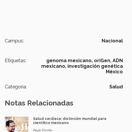
Campus:
Nacional
Etiquetas:
genoma mexicano,
oriGen,
ADN
mexicano,
investigación genética
México
Categoría:
Salud
Notas Relacionadas
Salud cardiaca: distinción mundial para
científico mexicano
Paula Treviño