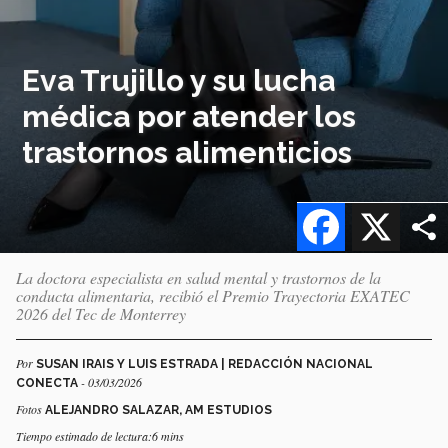
Eva Trujillo y su lucha
médica por atender los
trastornos alimenticios
Facebook
X
La doctora especialista en salud mental y trastornos de la
conducta alimentaria, recibió el Premio Trayectoria EXATEC
2026 del Tec de Monterrey
Por
SUSAN IRAIS Y LUIS ESTRADA | REDACCIÓN NACIONAL
- 03/03/2026
CONECTA
Fotos
ALEJANDRO SALAZAR, AM ESTUDIOS
Tiempo estimado de lectura:6 mins