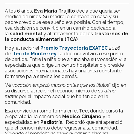
A los 6 años,
Eva María Trujillo
decía que quería ser
médica de niños. Su madre lo contaba en casa y su
padre creyó que ese sueño era posible. Con el tiempo,
esa decisión se convirtió en un camino dedicado a
la
salud mental
y al tratamiento de los
trastornos de
la conducta alimentaria (TCA)
.
Hoy, al recibir el
Premio Trayectoria EXATEC
2026
del
Tec de Monterrey
, la doctora volvió a ese punto
de partida. Entre la niña que anunciaba su vocación y la
especialista que dirige un centro hospitalario y preside
asociaciones internacionales hay una línea constante:
formarse para servir a los demás.
“Mi vocación empezó mucho antes que los títulos”,
dijo en
su discurso al recibir el reconocimiento de su
alma
mater
por el impacto social que ha tenido en la
comunidad.
Esa convicción tomó forma en el
Tec
, donde cursó la
preparatoria, la carrera de
Médico Cirujano
y la
especialidad en
Pediatría
. Recordó que ahí aprendió
que el conocimiento debe regresar a la comunidad.
“Cuando el propósito es servir, el camino siempre