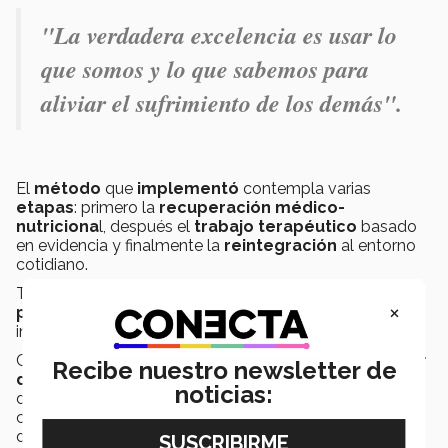
"La verdadera excelencia es usar lo
que somos y lo que sabemos para
aliviar el sufrimiento de los demás".
El
método
que
implementó
contempla varias
etapas
: primero la
recuperación médico-
nutriciona
l, después el
trabajo terapéutico
basado
en evidencia y finalmente la
reintegración
al entorno
cotidiano.
Trujillo explicó que estos
trastornos afectan el
×
pensamiento y sistemas corporales,
por lo que la
intervención debe ser integral.
Como cofundadora y directora ejecutiva de
Comenzar
Recibe nuestro newsletter de
de Nuevo
ha transformado junto con su equipo la vida
noticias:
de más de
15 mil pacientes
y sus familias. Es el único
centro en América Latina que ofrece todos los niveles
de atención para estos padecimientos.