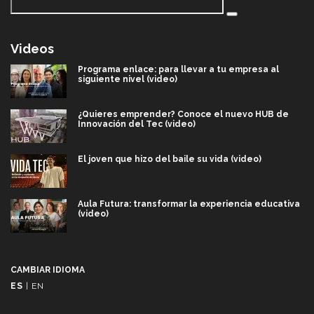
Videos
Programa enlace: para llevar a tu empresa al
siguiente nivel (video)
¿Quieres emprender? Conoce el nuevo HUB de
Innovación del Tec (video)
El joven que hizo del baile su vida (video)
Aula Futura: transformar la experiencia educativa
(video)
Más que un festival cultural: así es la magia de
VIBRART 2026 (video)
CAMBIAR IDIOMA
ES
|
EN
Javier Guzmán: investigación con impacto social
(video)