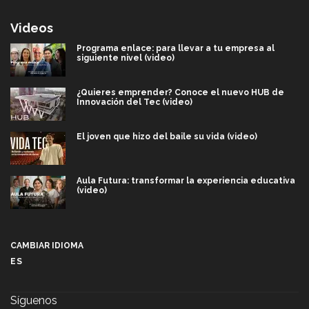
Videos
Programa enlace: para llevar a tu empresa al
siguiente nivel (video)
¿Quieres emprender? Conoce el nuevo HUB de
Innovación del Tec (video)
El joven que hizo del baile su vida (video)
Aula Futura: transformar la experiencia educativa
(video)
Más que un festival cultural: así es la magia de
VIBRART 2026 (video)
CAMBIAR IDIOMA
ES
Javier Guzmán: investigación con impacto social
(video)
Síguenos