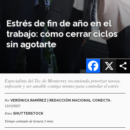
Estrés de fin de año en el
trabajo: cómo cerrar ciclos
sin agotarte
Facebook
X
Especialista del Tec de Monterrey recomienda priorizar tareas,
enfocarte y ser amable contigo mismo para controlar el estrés
Por
-
VERÓNICA RAMÍREZ | REDACCIÓN NACIONAL CONECTA
12/12/2025
Fotos
SHUTTERSTOCK
Tiempo estimado de lectura:3 mins