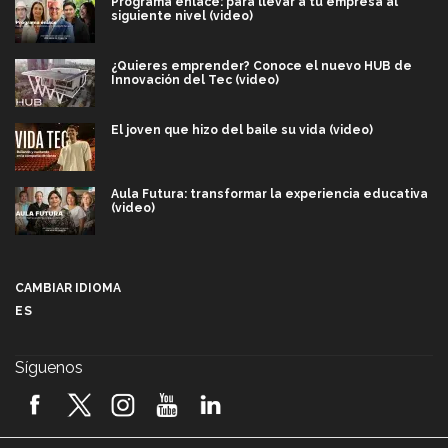
Programa enlace: para llevar a tu empresa al
siguiente nivel (video)
¿Quieres emprender? Conoce el nuevo HUB de
Innovación del Tec (video)
El joven que hizo del baile su vida (video)
Aula Futura: transformar la experiencia educativa
(video)
Más que un festival cultural: así es la magia de
VIBRART 2026 (video)
CAMBIAR IDIOMA
ES
Javier Guzmán: investigación con impacto social
(video)
Síguenos
¡México, en el top del mundial de robótica FIRST
2026! (video)