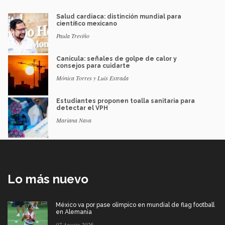
Salud cardiaca: distinción mundial para
científico mexicano
Paula Treviño
Canícula: señales de golpe de calor y
consejos para cuidarte
Mónica Torres y Luis Estrada
Estudiantes proponen toalla sanitaria para
detectar el VPH
Mariana Nava
Lo más nuevo
México va por pase olímpico en mundial de flag football
en Alemania
07 Agosto 2026