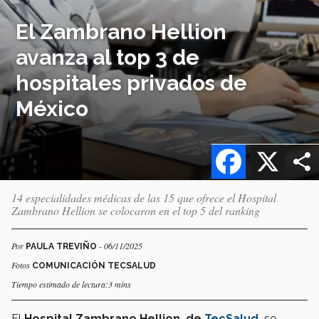
El Zambrano Hellion
avanza al top 3 de
hospitales privados de
México
Facebook
X
14 especialidades médicas de las 15 que ofrece el Hospital
Zambrano Hellion se colocaron en el top 5 del ranking
Por
- 06/11/2025
PAULA TREVIÑO
Fotos
COMUNICACIÓN TECSALUD
Tiempo estimado de lectura:3 mins
El
Hospital Zambrano Hellion, de
TecSalud
,
se