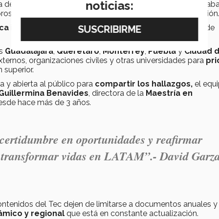
noticias:
va del
World Economic Forum (WEF)
inició a partir del trab
y prospectivas en diferentes ámbitos, en especial en educación
ica
iniciaron, en una primera fase, un mapeo y agrupación de
us
Guadalajara
,
Querétaro
,
Monterrey
,
Puebla
y
Ciudad 
xternos, organizaciones civiles y otras universidades para
pri
 superior.
a y abierta al público
para
compartir los hallazgos,
el equ
Guillermina Benavides
, directora de la
Maestría en
desde hace más de 3 años
.
ncertidumbre en oportunidades y reafirmar
a transformar vidas en LATAM
”.- David Garza
 contenidos del Tec dejen de limitarse a documentos anuales y
námico y regional
que está en constante actualización.