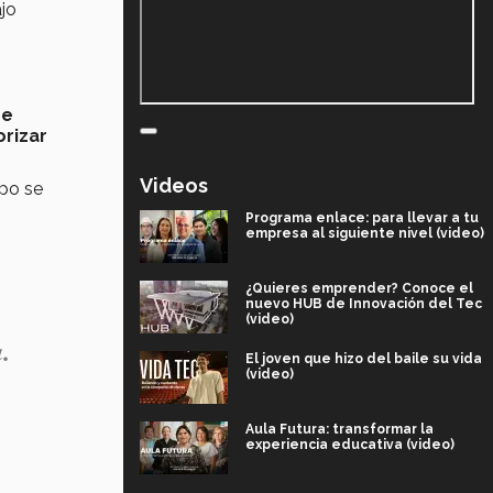
ajo
.
de
orizar
Videos
ipo se
Programa enlace: para llevar a tu
empresa al siguiente nivel (video)
¿Quieres emprender? Conoce el
nuevo HUB de Innovación del Tec
(video)
.
El joven que hizo del baile su vida
(video)
Aula Futura: transformar la
experiencia educativa (video)