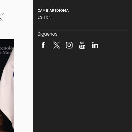
Más que un festival cultural: así es
la magia de VIBRART 2026 (video)
CAMBIAR IDIOMA
nos
ES
|
EN
ol
Javier Guzmán: investigación con
impacto social (video)
Síguenos
¡México, en el top del mundial de
robótica FIRST 2026! (video)
Vida Tec: Pasión, disciplina y
básquetbol, con Gael Adame
(video)
¿Cómo es el Modelo Educativo
Tec? (video)
Vida Tec: Feminismo e Inteligencia
Artificial, Paola Ricaurte (video)