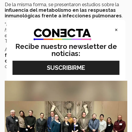
De la misma forma, se presentaron estudios sobre la
influencia del metabolismo en las respuestas
inmunológicas frente a infecciones pulmonares
.
“
La colaboración interinstitucional es nuestra mejor
×
herramienta para transformar el conocimiento científico
en soluciones concretas para la salud
”, señaló Guillermo
Torre.
Recibe nuestro newsletter de
Además, la alianza contribuye a consolidar la
noticias:
formación de nuevos científicos y profesionales
de la salud
, fortaleciendo la capacidad de generar
conocimiento en México, Latinoamérica y el mundo.