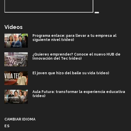
Videos
Programa enlace: para llevar a tu empresa al
siguiente nivel (video)
¿Quieres emprender? Conoce el nuevo HUB de
Innovación del Tec (video)
El joven que hizo del baile su vida (video)
Aula Futura: transformar la experiencia educativa
(video)
Más que un festival cultural: así es la magia de
VIBRART 2026 (video)
CAMBIAR IDIOMA
ES
Javier Guzmán: investigación con impacto social