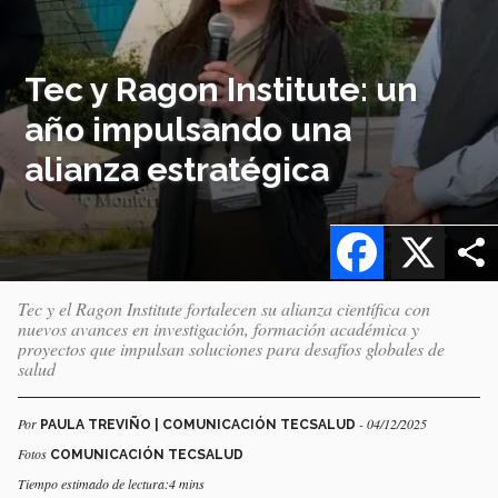
Tec y Ragon Institute: un
año impulsando una
alianza estratégica
Facebook
X
Tec y el Ragon Institute fortalecen su alianza científica con
nuevos avances en investigación, formación académica y
proyectos que impulsan soluciones para desafíos globales de
salud
Por
- 04/12/2025
PAULA TREVIÑO | COMUNICACIÓN TECSALUD
Fotos
COMUNICACIÓN TECSALUD
Tiempo estimado de lectura:4 mins