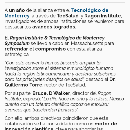
A
un año
de la alianza entre el
Tecnológico de
Monterrey
, a través de
TecSalud
, y
Ragon Institute,
investigadores de ambas instituciones se reunieron para
destacar los
avances logrados.
El
Ragon Institute & Tecnológico de Monterrey
Symposium
se llevó a cabo en Massachusetts para
refrendar el compromiso
con esta alianza
estratégica.
“
Con este convenio hemos buscado ampliar la
investigación sobre el sistema inmunológico humano
hacia la región latinoamericana y acelerar soluciones
para los principales desafíos de salud”,
destacó el
Dr.
Guillermo Torre
, rector de TecSalud.
Por su parte,
Bruce. D Walker
, director del
Ragon
Institute
, expresó: “
Lo dije hace un año y lo reitero: México
cuenta con un talento científico capaz de impulsar
avances que trascienden fronteras
”.
Con ello, ambos directivos coincidieron que esta
colaboración se ha consolidado como un
motor de
innovación científica
, clave para abordar las