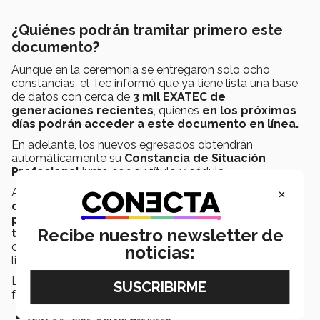
¿Quiénes podrán tramitar primero este
documento?
Aunque en la ceremonia se entregaron solo ocho
constancias, el Tec informó que ya tiene lista una base
de datos con cerca de
3 mil EXATEC de
generaciones recientes
, quienes
en los próximos
días podrán acceder a este documento en línea.
En adelante, los nuevos egresados obtendrán
automáticamente su
Constancia de Situación
Profesional
junto con su título y cédula.
×
Ahí quedarán registradas experiencias como
concentraciones académicas, estancias
profesionales o de investigación, competencias
Recibe nuestro newsletter de
transversales y credenciales alternativas
en áreas
como inteligencia artificial, semiconductores o
noticias:
liderazgo.
Los primeros ocho EXATEC en recibir su constancia
fueron:
Axel Oswaldo García Espinosa