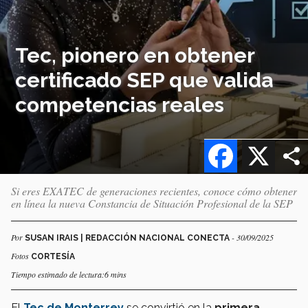
Tec, pionero en obtener
certificado SEP que valida
competencias reales
Facebook
X
Si eres EXATEC de generaciones recientes, conoce cómo obtener
en línea la nueva Constancia de Situación Profesional de la SEP
Por
- 30/09/2025
SUSAN IRAIS | REDACCIÓN NACIONAL CONECTA
Fotos
CORTESÍA
Tiempo estimado de lectura:6 mins
El
Tec de Monterrey
se convirtió en la
primera