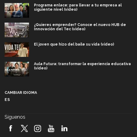
Programa enlace: para llevar a tu empresa al
siguiente nivel (video)
¿Quieres emprender? Conoce el nuevo HUB de
Innovación del Tec (video)
El joven que hizo del baile su vida (video)
Aula Futura: transformar la experiencia educativa
(video)
Más que un festival cultural: así es la magia de
VIBRART 2026 (video)
CAMBIAR IDIOMA
ES
Javier Guzmán: investigación con impacto social
(video)
Síguenos
¡México, en el top del mundial de robótica FIRST
2026! (video)