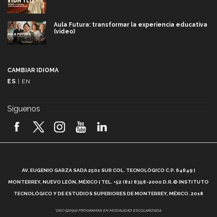
Aula Futura: transformar la experiencia educativa
(video)
Más que un festival cultural: así es la magia de
VIBRART 2026 (video)
CAMBIAR IDIOMA
ES
|
EN
Javier Guzmán: investigación con impacto social
(video)
Síguenos
¡México, en el top del mundial de robótica FIRST
2026! (video)
Vida Tec: Pasión, disciplina y básquetbol, con Gael
Adame (video)
A
AV. EUGENIO GARZA SADA 2501 SUR COL. TECNOLÓGICO C.P. 64849 |
L
¿Cómo es el Modelo Educativo Tec? (video)
MONTERREY, NUEVO LEÓN, MÉXICO | TEL. +52 (81) 8358-2000 D.R.© INSTITUTO
TECNOLÓGICO Y DE ESTUDIOS SUPERIORES DE MONTERREY, MÉXICO. 2018
Vida Tec: Feminismo e Inteligencia Artificial, Paola
*DEC-520912 PROGRAMAS EN MODALIDAD ESCOLARIZADA.