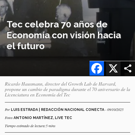
Tec celebra 70 años de
Economía con visión hacia
el futuro
Facebook
X
Ricardo Hausmann, director del Growth Lab de Harvard,
propone un cambio de paradigma durante el 70 aniversario de la
Licenciatura en Economía del Tec
Por
- 09/10/2025
LUIS ESTRADA | REDACCIÓN NACIONAL CONECTA
Fotos
ANTONIO MARTÍNEZ, LIVE TEC
Tiempo estimado de lectura:5 mins