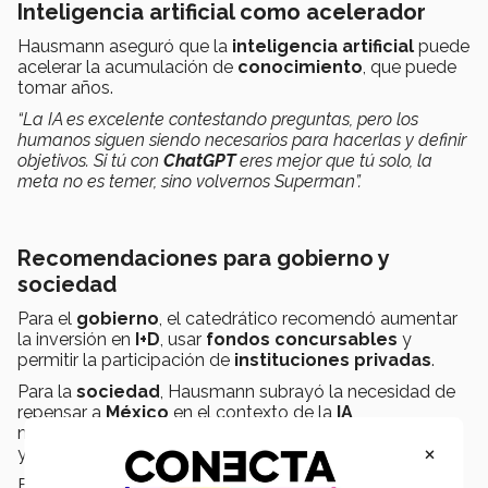
Inteligencia artificial como acelerador
Hausmann aseguró que la
inteligencia artificial
puede
acelerar la acumulación de
conocimiento
, que puede
tomar años.
“La IA es excelente contestando preguntas, pero los
humanos siguen siendo necesarios para hacerlas y definir
objetivos. Si tú con
ChatGPT
eres mejor que tú solo, la
meta no es temer, sino volvernos Superman”.
Recomendaciones para gobierno y
sociedad
Para el
gobierno
, el catedrático recomendó aumentar
la inversión en
I+D
, usar
fondos concursables
y
permitir la participación de
instituciones privadas
.
Para la
sociedad
, Hausmann subrayó la necesidad de
repensar a
México
en el contexto de la
IA
,
mejorando
educación, salud, seguridad
×
y
producción
.
El profesor de Harvard hizo un reconocimiento