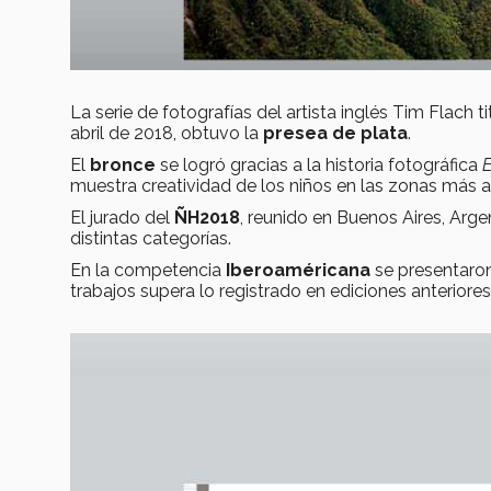
La serie de fotografías del artista inglés Tim Flach t
abril de 2018, obtuvo la
presea de plata
.
El
bronce
se logró gracias a la historia fotográfica
E
muestra creatividad de los niños en las zonas más a
El jurado del
ÑH2018
, reunido en Buenos Aires, Arge
distintas categorí­as.
En la competencia
Iberoaméricana
se presentaro
trabajos supera lo registrado en ediciones anteriores