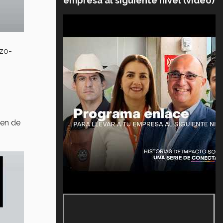
empresa al siguiente nivel (video)
rzo-
men de