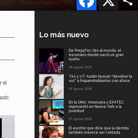
Lo más nuevo
De PrepaTec Qro al mundo: el
escenario donde nació un gran
sueño
06 Agosto 2026
Tec y UT Austin buscan "devolver la
voz" a hispanohablantes con afasia
 el
05 Agosto 2026
cado
En la ONU: mexicana y EXATEC
representó en Nueva York a la
juventud
05 Agosto 2026
El escritor que dice que la derrota
también merece ser contada