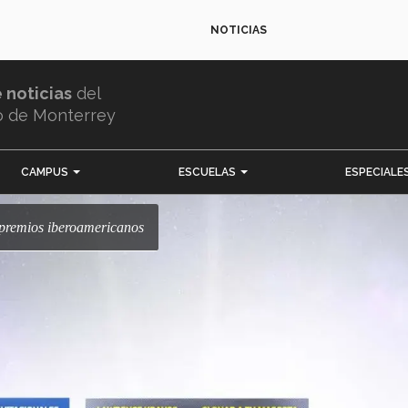
NOTICIAS
e noticias
del
o de Monterrey
CAMPUS
ESCUELAS
ESPECIALE
3 premios iberoamericanos