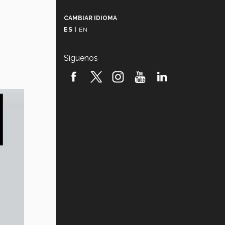
Más que un festival cultural: así es
la magia de VIBRART 2026 (video)
CAMBIAR IDIOMA
ES
|
EN
Javier Guzmán: investigación con
impacto social (video)
Síguenos
¡México, en el top del mundial de
robótica FIRST 2026! (video)
Vida Tec: Pasión, disciplina y
básquetbol, con Gael Adame
(video)
¿Cómo es el Modelo Educativo
Tec? (video)
Vida Tec: Feminismo e Inteligencia
Artificial, Paola Ricaurte (video)