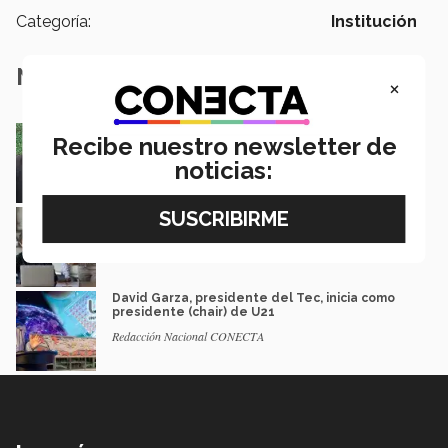
Categoría:
Institución
Notas Relacionadas
×
Presidente del Tec lidera en EU reunión
Recibe nuestro newsletter de
global de rectores U21
noticias:
José Longino Torres y Mónica Torres
Avanza igualdad de género en el Tec: hay ya
32% de mujeres directivas
Rebeca Ruiz
David Garza, presidente del Tec, inicia como
presidente (chair) de U21
Redacción Nacional CONECTA