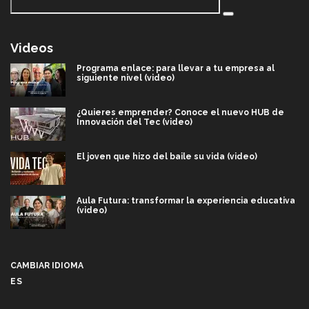
Videos
Programa enlace: para llevar a tu empresa al
siguiente nivel (video)
¿Quieres emprender? Conoce el nuevo HUB de
Innovación del Tec (video)
El joven que hizo del baile su vida (video)
Aula Futura: transformar la experiencia educativa
(video)
Más que un festival cultural: así es la magia de
VIBRART 2026 (video)
CAMBIAR IDIOMA
ES
Javier Guzmán: investigación con impacto social
(video)