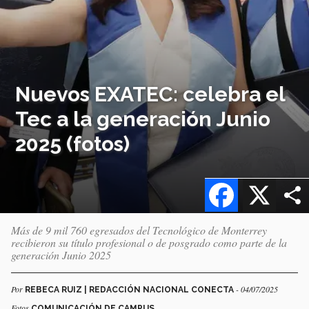
Nuevos EXATEC: celebra el
Tec a la generación Junio
2025 (fotos)
Facebook
X
Más de 9 mil 760 egresados del Tecnológico de Monterrey
recibieron su título profesional o de posgrado como parte de la
generación Junio 2025
Por
- 04/07/2025
REBECA RUIZ | REDACCIÓN NACIONAL CONECTA
Fotos
COMUNICACIÓN DE CAMPUS