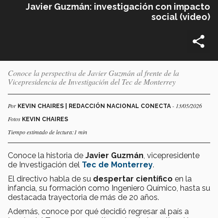
Javier Guzmán: investigación con impacto
social (video)
Conoce la perspectiva de Javier Guzmán al frente de la
Vicepresidencia de Investigación del ‪Tec de Monterrey‬
Por
- 13/05/2026
KEVIN CHAIRES | REDACCIÓN NACIONAL CONECTA
Fotos
KEVIN CHAIRES
Tiempo estimado de lectura:1 min
Conoce la historia de
Javier Guzmán
, vicepresidente
de Investigación del
‪Tec de Monterrey
‬.
El directivo habla de su
despertar científico
en la
infancia, su formación como Ingeniero Químico, hasta su
destacada trayectoria de más de 20 años.
Además, conoce por qué decidió regresar al país a