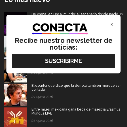
De PrepaTec Qro al mundo: el escenario donde nació un
gran sueño
×
06 Agosto 2026
Tec y UT Austin buscan "devolver la voz" a
Recibe nuestro newsletter de
hispanohablantes con afasia
noticias:
05 Agosto 2026
En la ONU: mexicana y EXATEC representó en Nueva
York a la juventud
05 Agosto 2026
El escritor que dice que la derrota también merece ser
contada
05 Agosto 2026
Entre miles: mexicana gana beca de maestría Erasmus
Mundus LIVE
05 Agosto 2026