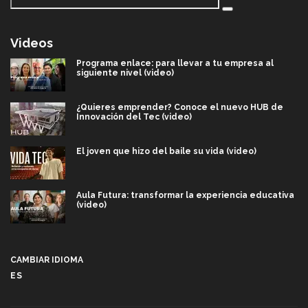
Videos
Programa enlace: para llevar a tu empresa al
siguiente nivel (video)
¿Quieres emprender? Conoce el nuevo HUB de
Innovación del Tec (video)
El joven que hizo del baile su vida (video)
Aula Futura: transformar la experiencia educativa
(video)
Más que un festival cultural: así es la magia de
VIBRART 2026 (video)
CAMBIAR IDIOMA
ES
Javier Guzmán: investigación con impacto social
(video)