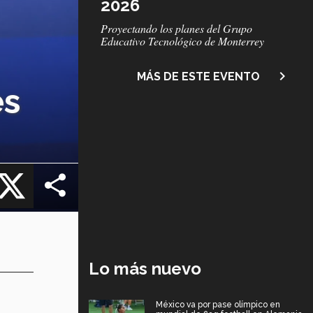
2026
Subtítulo
Proyectando los planes del Grupo
Educativo Tecnológico de Monterrey
navigate_next
MÁS DE ESTE EVENTO
es
cebook
X
Lo más nuevo
México va por pase olímpico en