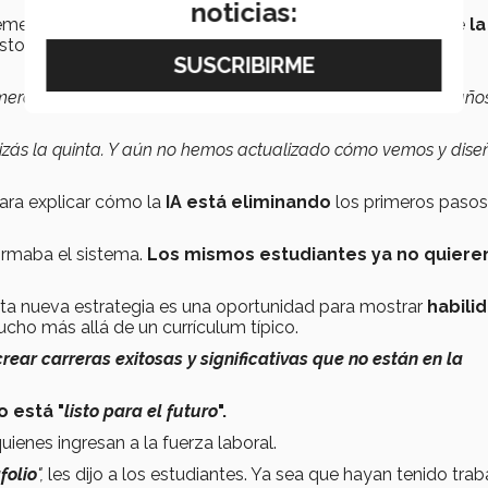
noticias:
ntemente hacia arriba no se alinea bien con un mundo donde
la
s de nivel inicial y las industrias enteras pueden ser
imera Revolución Industrial, que comenzó hace más de 250 año
Quizás la quinta. Y aún no hemos actualizado cómo vemos y dis
 para explicar cómo la
IA está eliminando
los primeros pasos
formaba el sistema.
Los mismos estudiantes ya no quiere
sta nueva estrategia es una oportunidad para mostrar
habili
cho más allá de un currículum típico.
crear carreras exitosas y significativas que no están en la
o está "
listo para el futuro
".
uienes ingresan a la fuerza laboral.
folio
",
les dijo a los estudiantes. Ya sea que hayan tenido trab