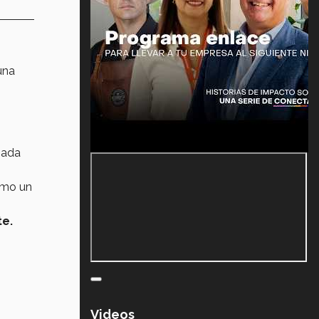
una
nada
omo un
te.
Videos