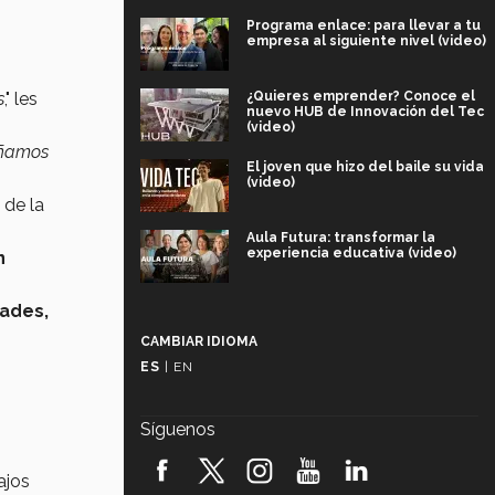
Programa enlace: para llevar a tu
empresa al siguiente nivel (video)
¿Quieres emprender? Conoce el
s
," les
nuevo HUB de Innovación del Tec
(video)
eñamos
El joven que hizo del baile su vida
(video)
 de la
Aula Futura: transformar la
experiencia educativa (video)
n
Más que un festival cultural: así es
dades,
la magia de VIBRART 2026 (video)
CAMBIAR IDIOMA
ES
|
EN
Javier Guzmán: investigación con
impacto social (video)
Síguenos
¡México, en el top del mundial de
robótica FIRST 2026! (video)
ajos