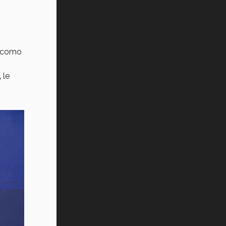
Vida Tec: Pasión, disciplina y
básquetbol, con Gael Adame
(video)
e
¿Cómo es el Modelo Educativo
, como
Tec? (video)
,
le
Vida Tec: Feminismo e Inteligencia
Artificial, Paola Ricaurte (video)