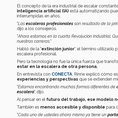
El concepto de la era industrial de escalar consta
inteligencia artificial (IA)
está automatizando puesto
interrumpidas en años.
"
Las
escaleras profesionales
son resultado de la pr
dijo a los consejeros.
"
Ahora estamos en la cuarta Revolución Industrial. 
nuestras carreras.
"
Habló de la "
extinción junior
", el término utilizado
escalera profesional.
Pero la tecnología no fue la única fuerza que trans
estar en la escalera de otra persona.
En entrevista con
CONECTA
, Rinne explicó cómo e
experiencias y perspectivas
que se extienden mu
"
Estamos encontrando muchas formas diferentes de
escalera
", dijo.
Al pensar en el
futuro del trabajo, ese modelo n
También es
menos accesible y disponible
para q
"
Cada uno de ustedes ahora mismo ya tiene un
porta