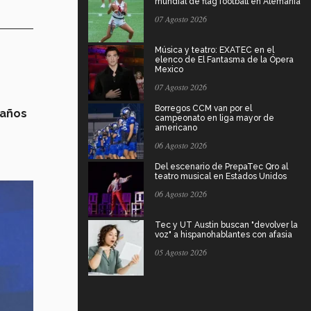
mundial de flag football en Alemania
07 Agosto 2026
Música y teatro: EXATEC en el
elenco de El Fantasma de la Ópera
Mexico
07 Agosto 2026
Borregos CCM van por el
 años
campeonato en liga mayor de
americano
06 Agosto 2026
Del escenario de PrepaTec Qro al
teatro musical en Estados Unidos
06 Agosto 2026
Tec y UT Austin buscan "devolver la
voz" a hispanohablantes con afasia
05 Agosto 2026