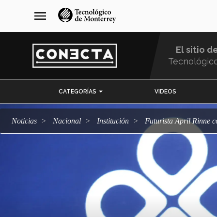
Pasar
navegación
menu
al
principal
contenido
principal
El sitio d
Tecnológic
Menu
CATEGORÍAS
VIDEOS
Comunidad
Noticias
Nacional
Institución
Futurista April Rinne