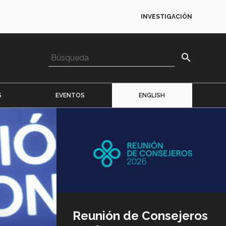
INVESTIGACIÓN
search
S
EVENTOS
ENGLISH
Imagen
o
logo
Reunión de Consejeros