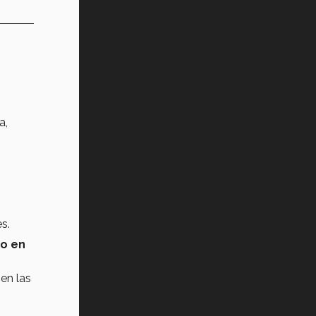
a,
s.
do en
en las