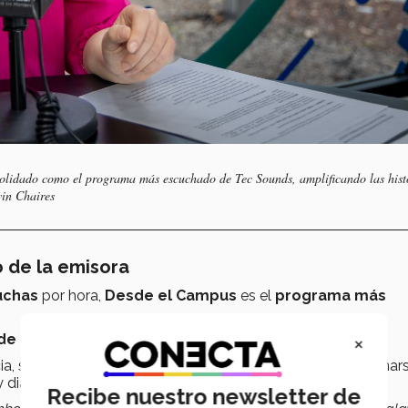
lidado como el programa más escuchado de Tec Sounds, amplificando las hist
vin Chaires
 de la emisora
cuchas
por hora,
Desde el Campus
es el
programa más
×
 de escuchas mensuales.
ia, sino
relevancia
, pues el programa ha logrado posicionar
y diálogo, conectando al Tec con la sociedad.
Recibe nuestro newsletter de