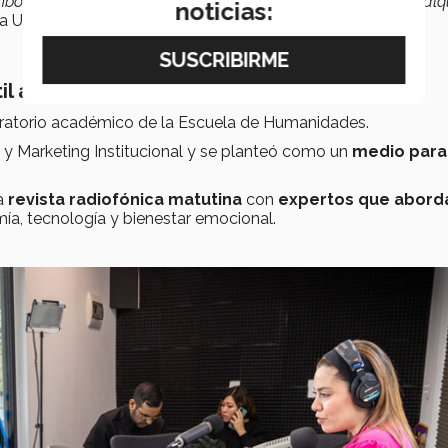
o al trabajo, el joven que estudia en otra universidad o cualq
noticias:
ca Uresti.
il a plataforma institucional
ratorio académico de la Escuela de Humanidades.
 y Marketing Institucional y se planteó como un
medio para
na
revista radiofónica matutina
con
expertos que abord
mía, tecnología y bienestar emocional.