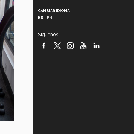
Más que un festival cultural: así es
la magia de VIBRART 2026 (video)
CAMBIAR IDIOMA
ES
|
EN
Javier Guzmán: investigación con
impacto social (video)
Síguenos
¡México, en el top del mundial de
robótica FIRST 2026! (video)
Vida Tec: Pasión, disciplina y
básquetbol, con Gael Adame
(video)
¿Cómo es el Modelo Educativo
Tec? (video)
Vida Tec: Feminismo e Inteligencia
Artificial, Paola Ricaurte (video)