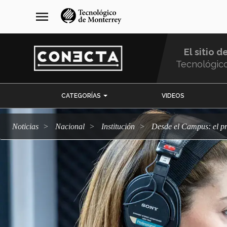
Pasar
navegación
menu
al
principal
contenido
principal
El sitio d
Tecnológic
Menu
CATEGORÍAS
VIDEOS
Comunidad
Noticias
Nacional
Institución
Desde el Campus: el 