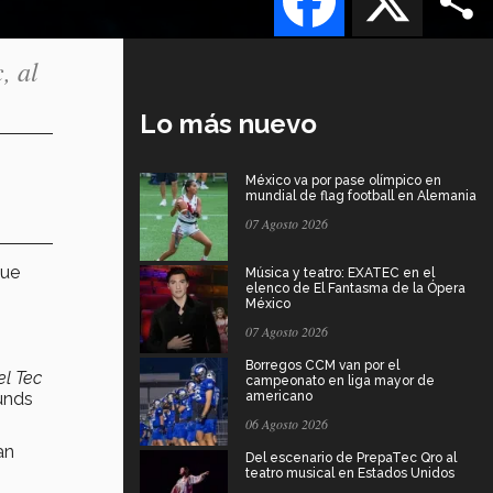
, al
Lo más nuevo
México va por pase olímpico en
mundial de flag football en Alemania
07 Agosto 2026
que
Música y teatro: EXATEC en el
elenco de El Fantasma de la Ópera
México
07 Agosto 2026
Borregos CCM van por el
el Tec
campeonato en liga mayor de
unds
americano
06 Agosto 2026
an
Del escenario de PrepaTec Qro al
teatro musical en Estados Unidos