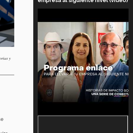
empresa al siguiente nivel (video)
orias y
se