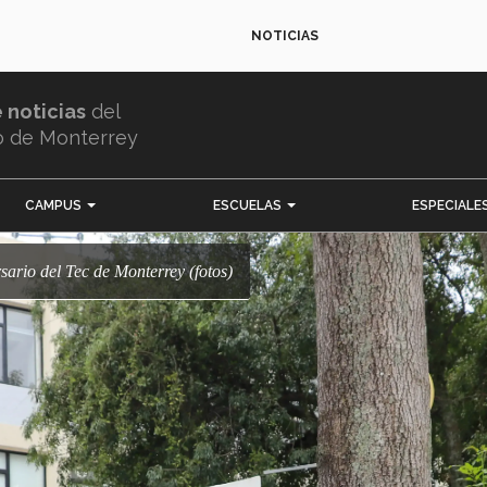
NOTICIAS
e noticias
del
o de Monterrey
CAMPUS
ESCUELAS
ESPECIALE
ersario del Tec de Monterrey (fotos)