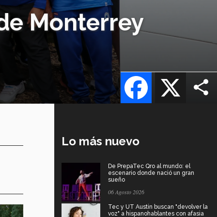
c de Monterrey
Facebook
X
Lo más nuevo
De PrepaTec Qro al mundo: el
escenario donde nació un gran
sueño
06 Agosto 2026
Tec y UT Austin buscan "devolver la
voz" a hispanohablantes con afasia