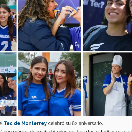
el
Tec de Monterrey
celebró su 82 aniversario.
 con música de mariachi, mientras las y los estudiantes cap