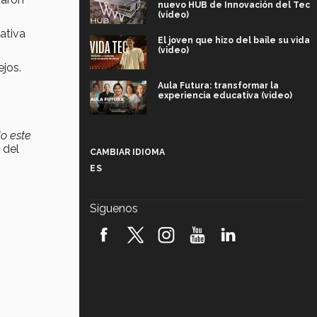
nuevo HUB de Innovación del Tec
(video)
cativa
El joven que hizo del baile su vida
(video)
ejos.
Aula Futura: transformar la
experiencia educativa (video)
Más que un festival cultural: así es
o este
la magia de VIBRART 2026 (video)
 del
CAMBIAR IDIOMA
ES
Javier Guzmán: investigación con
impacto social (video)
Síguenos
¡México, en el top del mundial de
robótica FIRST 2026! (video)
Vida Tec: Pasión, disciplina y
básquetbol, con Gael Adame
(video)
¿Cómo es el Modelo Educativo