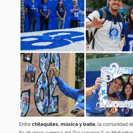
Entre
chilaquiles, música y baile,
la comunidad d
En diversos campus del Tec sonaron “Las Mañanitas”