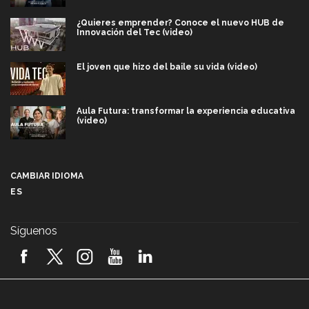
¿Quieres emprender? Conoce el nuevo HUB de
Innovación del Tec (video)
El joven que hizo del baile su vida (video)
Aula Futura: transformar la experiencia educativa
(video)
Más que un festival cultural: así es la magia de
VIBRART 2026 (video)
CAMBIAR IDIOMA
ES
Javier Guzmán: investigación con impacto social
(video)
Síguenos
¡México, en el top del mundial de robótica FIRST
2026! (video)
Vida Tec: Pasión, disciplina y básquetbol, con Gael
Adame (video)