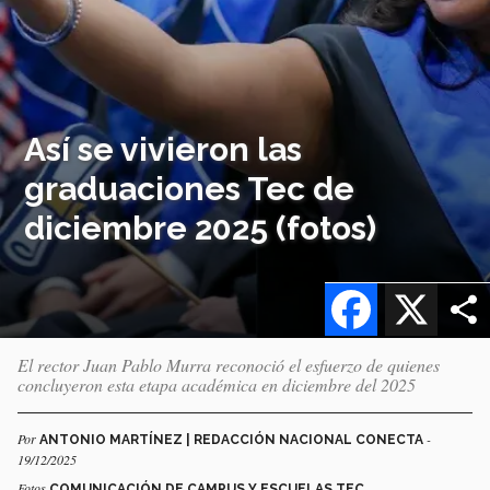
Así se vivieron las
graduaciones Tec de
diciembre 2025 (fotos)
Facebook
X
El rector Juan Pablo Murra reconoció el esfuerzo de quienes
concluyeron esta etapa académica en diciembre del 2025
Por
-
ANTONIO MARTÍNEZ | REDACCIÓN NACIONAL CONECTA
19/12/2025
Fotos
COMUNICACIÓN DE CAMPUS Y ESCUELAS TEC