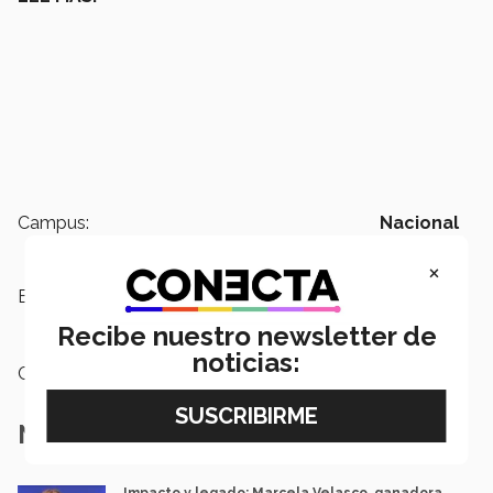
Campus:
Nacional
×
Etiquetas:
Graduaciones,
76 Aniversario Tec
de Monterrey
Recibe nuestro newsletter de
noticias:
Categoría:
Institución
Notas Relacionadas
Impacto y legado: Marcela Velasco, ganadora