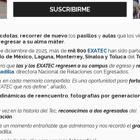
cdotas
,
recorrer de nuevo
los
pasillos
y
aulas
que los vi
regresar a su alma máter
.
 de diciembre de 2025, más de
mil 800
EXATEC
han sido part
o de México, Laguna, Monterrey, Sinaloa y Toluca
del
T
ara que
las y los EXATEC regresen a su campus
de egreso y
r
adilla
, directora Nacional de Relaciones con Egresados.
to, en cada memoria compartida. Es una oportunidad para
fort
XATEC que nos define”
, añadió.
dinámicas de reencuentro
,
fotografías por generacio
ez en la historia del Tec,
reconocimos a dos egresados
del
ación
.
, fue un momento entrañable que admiramos y nos recordó el
gr
dilla.