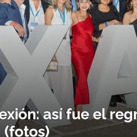
xión: así fue el reg
 (fotos)