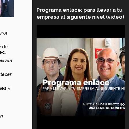
Programa enlace: para llevar a tu
empresa al siguiente nivel (video)
eron
e del
ec
.
evivan
alecer
nes
y
an