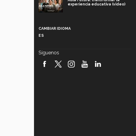
Aula Futura: transformar la
experiencia educativa (video)
Más que un festival cultural: así es
la magia de VIBRART 2026 (video)
CAMBIAR IDIOMA
ES
Javier Guzmán: investigación con
impacto social (video)
Síguenos
¡México, en el top del mundial de
robótica FIRST 2026! (video)
Vida Tec: Pasión, disciplina y
básquetbol, con Gael Adame
(video)
¿Cómo es el Modelo Educativo
Tec? (video)
Vida Tec: Feminismo e Inteligencia
Artificial, Paola Ricaurte (video)