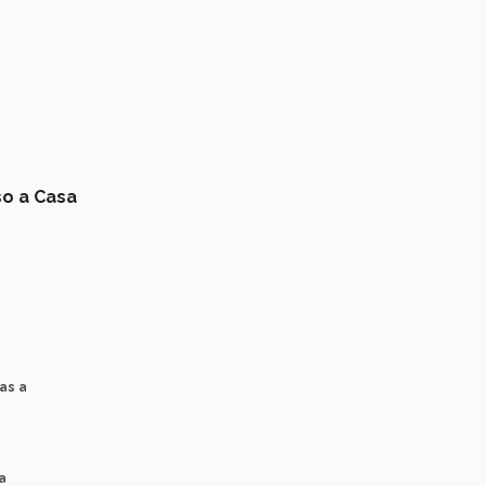
o a Casa
as a
a