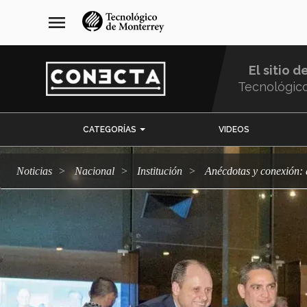
Pasar
navegación
menu
al
principal
contenido
principal
El sitio d
Tecnológic
Menu
CATEGORÍAS
VIDEOS
Comunidad
Noticias
Nacional
Institución
Anécdotas y conexión: 