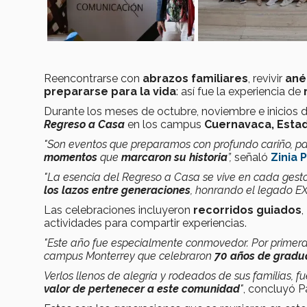
Reencontrarse con
abrazos familiares
, revivir
ané
prepararse para la vida
: así fue la experiencia de
Durante los meses de octubre, noviembre e inicios
Regreso a Casa
en los campus
Cuernavaca, Estad
"Son eventos que preparamos con profundo cariño, p
momentos
que
marcaron su historia
”,
señaló
Zinia P
"La esencia del Regreso a Casa se vive en cada ges
los lazos entre generaciones
, honrando el legado E
Las celebraciones incluyeron
recorridos guiados
,
actividades para compartir experiencias.
"Este año fue especialmente conmovedor. Por primera v
campus Monterrey que celebraron
70 años de gradu
Verlos llenos de alegría y rodeados de sus familias
valor de pertenecer a este comunidad
"
, concluyó Pa