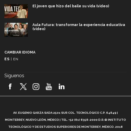
El joven que hizo del baile su vida (video)
Aula Futura: transformar la experiencia educativa
(video)
Más que un festival cultural: así es la magia de
VIBRART 2026 (video)
CAMBIAR IDIOMA
ES
|
EN
Javier Guzmán: investigación con impacto social
(video)
Síguenos
¡México, en el top del mundial de robótica FIRST
2026! (video)
Vida Tec: Pasión, disciplina y básquetbol, con Gael
Adame (video)
A
AV. EUGENIO GARZA SADA 2501 SUR COL. TECNOLÓGICO C.P. 64849 |
L
¿Cómo es el Modelo Educativo Tec? (video)
MONTERREY, NUEVO LEÓN, MÉXICO | TEL. +52 (81) 8358-2000 D.R.© INSTITUTO
TECNOLÓGICO Y DE ESTUDIOS SUPERIORES DE MONTERREY, MÉXICO. 2018