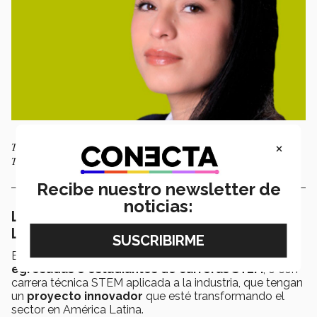
×
Tania Acevedo es egresada de la carrera de Biotecnología por parte del
Tec de Monterrey. Foto: Linkedin
Recibe nuestro newsletter de
noticias:
La sexta edición 25 Mujeres en la Ciencia
Latinoamérica
Esta sexta edición estuvo dedicada a
mujeres
egresadas o estudiantes de carreras STEM
, o con
carrera técnica STEM aplicada a la industria, que tengan
un
proyecto innovador
que esté transformando el
sector en América Latina.