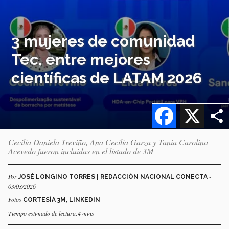
3 mujeres de comunidad
Tec, entre mejores
científicas de LATAM 2026
Facebook
X
Cecilia Daniela Treviño, Ana Cecilia Garza y Tania Carolina
Acevedo fueron incluidas en el listado de 3M
Por
-
JOSÉ LONGINO TORRES | REDACCIÓN NACIONAL CONECTA
03/03/2026
Fotos
CORTESÍA 3M, LINKEDIN
Tiempo estimado de lectura:4 mins