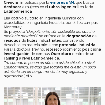
Ciencia
,
impulsada por la
empresa 3M
,
que busca
destacar
a mujeres en el
rubro ingenieril
en toda
Latinoamérica
.
Ella obtuvo su título en Ingeniería Química con
especialidad en Ingeniería Industrial por el Tec campus
Monterrey.
Su proyecto
“Despolimerización sostenible del caucho
mediante metátesis”
se enfoca en la
degradación
de
residuos
de
hules industriales
, convirtiendo
desechos en materia prima con
potencial industrial.
Para la doctora Treviño, este reconocimiento
posiciona
investigación
de campus
Querétaro
dentro de un
ranking
a nivel
Latinoamérica
.
"Ya cuando te ponen un número así de chiquito a nivel
Latinoamérica, es algo que todavía me cuesta un poco
asimilarlo; sin embargo, me siento muy orgullosa y
agradecida",
dijo.