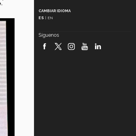
Más que un festival cultural: así es
.
la magia de VIBRART 2026 (video)
CAMBIAR IDIOMA
ES
|
EN
Javier Guzmán: investigación con
impacto social (video)
Síguenos
¡México, en el top del mundial de
robótica FIRST 2026! (video)
Vida Tec: Pasión, disciplina y
básquetbol, con Gael Adame
(video)
¿Cómo es el Modelo Educativo
Tec? (video)
Vida Tec: Feminismo e Inteligencia
Artificial, Paola Ricaurte (video)