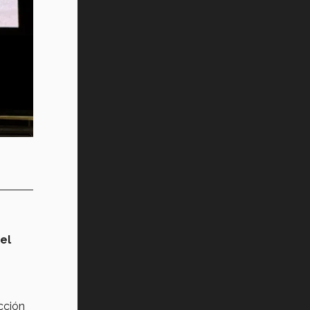
el
cción