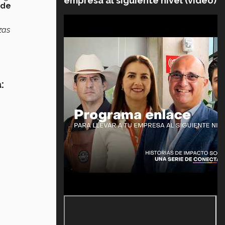
empresa al siguiente nivel (video)
 de
zas
: