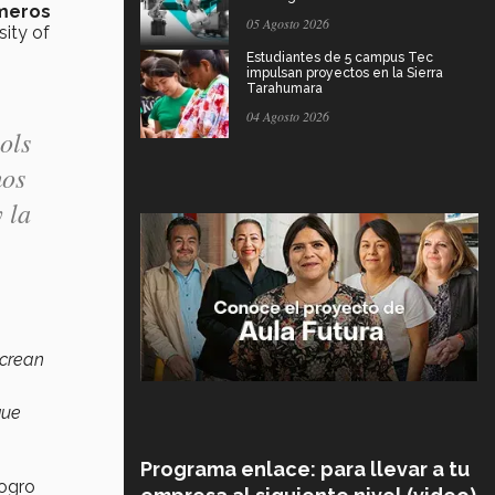
meros
05 Agosto 2026
sity of
Estudiantes de 5 campus Tec
impulsan proyectos en la Sierra
Tarahumara
04 Agosto 2026
ols
mos
 la
 crean
que
Programa enlace: para llevar a tu
logro