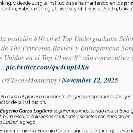
anking, y desde 2019 la institución se ha mantenido en los
pri
uston, Babson College, University of Texas at Austin, Univer
la posición #10 en el Top Undergraduate Scho
 de The Princeton Review y Entrepreneur. So
s Unidos en el Top 10 por 8° año consecutivo y
a…
pic.twitter.com/qw4vupI4Xu
y (@TecdeMonterrey)
November 12, 2025
nto como el proceso consciente de generar oportunidades que
rector de la institución.
o Eugenio Garza Lagüera
seguiremos impulsando una cultura 
l, para escalar soluciones científicas y sociales con impacto en
a Latina
”, agregó.
 de Emprendimiento Eugenio Garza Lagüera, destacó que: este 