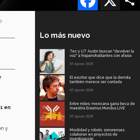
o
Lo más nuevo
Tec y UT Austin buscan "devolver la
voz" a hispanohablantes con afasia
05 Agosto 2026
r
El escritor que dice que la derrota
también merece ser contada
05 Agosto 2026
Entre miles: mexicana gana beca de
1 en
maestría Erasmus Mundus LIVE
05 Agosto 2026
ón y
Movilidad y robots: sonorenses
colaboran en proyectos de
investigación