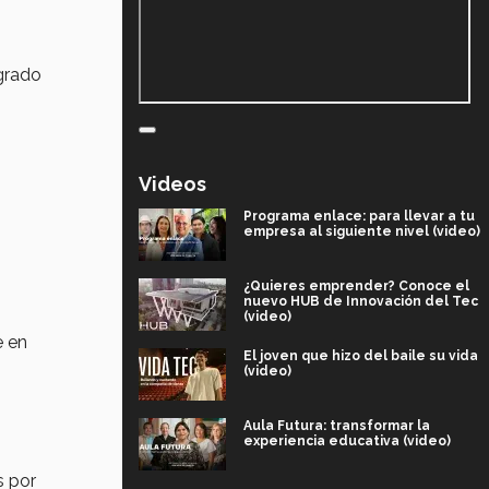
sgrado
Videos
Programa enlace: para llevar a tu
empresa al siguiente nivel (video)
¿Quieres emprender? Conoce el
nuevo HUB de Innovación del Tec
(video)
e en
El joven que hizo del baile su vida
(video)
Aula Futura: transformar la
experiencia educativa (video)
s por