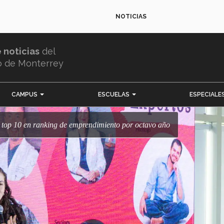
NOTICIAS
e noticias
del
o de Monterrey
CAMPUS
ESCUELAS
ESPECIALE
: top 10 en ranking de emprendimiento por octavo año