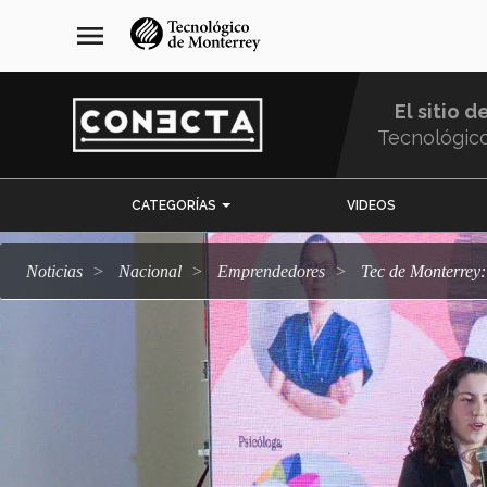
Pasar
navegación
menu
al
principal
contenido
principal
El sitio d
Tecnológic
Menu
CATEGORÍAS
VIDEOS
Comunidad
Noticias
Nacional
emprendedores
Tec de Monterrey