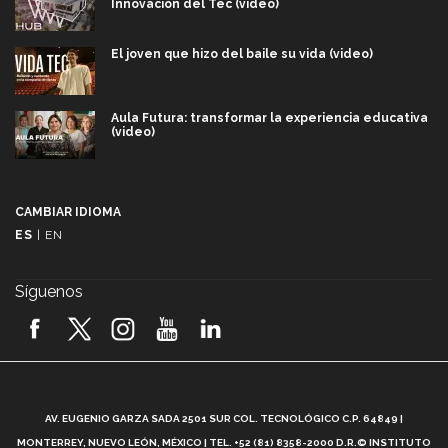
Innovación del Tec (video)
El joven que hizo del baile su vida (video)
Aula Futura: transformar la experiencia educativa
(video)
Más que un festival cultural: así es la magia de
VIBRART 2026 (video)
CAMBIAR IDIOMA
ES
|
EN
Javier Guzmán: investigación con impacto social
(video)
Síguenos
¡México, en el top del mundial de robótica FIRST
2026! (video)
Vida Tec: Pasión, disciplina y básquetbol, con Gael
Adame (video)
A
AV. EUGENIO GARZA SADA 2501 SUR COL. TECNOLÓGICO C.P. 64849 |
L
¿Cómo es el Modelo Educativo Tec? (video)
MONTERREY, NUEVO LEÓN, MÉXICO | TEL. +52 (81) 8358-2000 D.R.© INSTITUTO