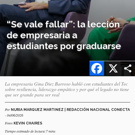
“Se vale fallar”: la lección
de empresaria a
estudiantes por graduarse
Facebook
X
La empresaria Gina Diez Barroso habló con estudiantes del Tec
sobre resiliencia, liderazgo empático y por qué el legado no tiene
que ser grande para ser real
Por
NURIA MARQUEZ MARTINEZ | REDACCIÓN NACIONAL CONECTA
- 04/06/2026
Fotos
KEVIN CHAIRES
Tiempo estimado de lectura:7 mins