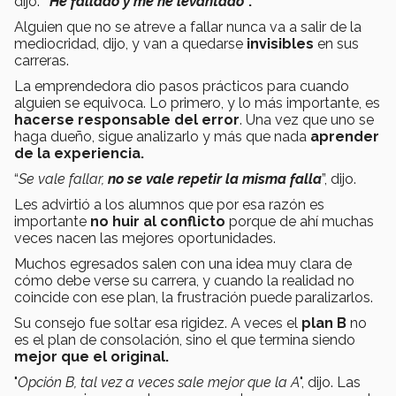
dijo.
“
He fallado y me he levantado
”.
Alguien que no se atreve a fallar nunca va a salir de la
mediocridad, dijo, y van a quedarse
invisibles
en sus
carreras.
La emprendedora dio pasos prácticos para cuando
alguien se equivoca. Lo primero, y lo más importante, es
hacerse responsable del error
. Una vez que uno se
haga dueño, sigue analizarlo y más que nada
aprender
de la experiencia.
“
Se vale fallar,
no se vale repetir la misma falla
”, dijo.
Les advirtió a los alumnos que por esa razón es
importante
no huir al conflicto
porque de ahí muchas
veces nacen las mejores oportunidades.
Muchos egresados salen con una idea muy clara de
cómo debe verse su carrera, y cuando la realidad no
coincide con ese plan, la frustración puede paralizarlos.
Su consejo fue soltar esa rigidez. A veces el
plan B
no
es el plan de consolación, sino el que termina siendo
mejor que el original.
"
Opción B, tal vez a veces sale mejor que la A
", dijo. Las