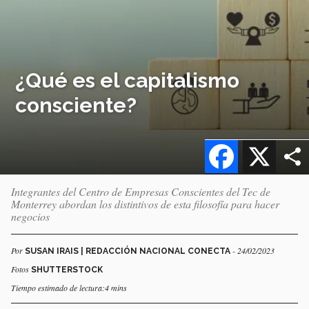
¿Qué es el capitalismo
consciente?
Facebook
X
Integrantes del Centro de Empresas Conscientes del Tec de
Monterrey abordan los distintivos de esta filosofía para hacer
negocios
Por
- 24/02/2023
SUSAN IRAIS | REDACCIÓN NACIONAL CONECTA
Fotos
SHUTTERSTOCK
Tiempo estimado de lectura:4 mins