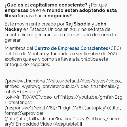
¿Qué es el capitalismo consciente? ¿
Por qué
empresas
de en el
mundo están adoptando esta
filosofía
para hacer
negocios?
Este movimiento creado por
Raj Sisodia
y
John
Mackey
en Estados Unidos en 2017,
no se trata de
cuánto dinero generan las empresas, sino de cómo lo
generan.
Miembros del
Centro de Empresas Conscientes
(CEC)
del Tec de Monterrey, fundado en septiembre de 2021,
explican qué es y cómo se lleva a la práctica este
enfoque de negocios.
{"preview_thumbnail":"/sites/default/files/styles/video_
embed_wysiwyg_preview/public/video_thumbnails/g
mfeNB1gFIc.jpg?
itok=Mr_TX5WC","video_url":"https://youtu.be/gmfeNB1g
FIc","settings":
{"responsive":1,"width":"854","height":"480","autoplay":0,"title_
format":"@provider |
@title","title_fallback":true,"loading":"lazy"},"settings_summ
ary":["Embedded Video (Adaptable)."]}