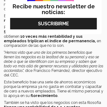
modelo han tenido un impacto positivo en el personal
Recibe nuestro newsletter de
de las empresas y además, en lo financiero.
noticias:
Es decir,
las utilidades son el resultado de hacer
negocios de la manera correcta.
Por ejemplo, de acuerdo con el
índice bursátil
Standard & Poor's 500
, las compañías conscientes
obtienen
10 veces más rentabilidad y sus
empleados triplican el índice de permanencia,
en
comparación de las que no lo son.
"
Hemos visto que uno de los primeros beneficios que
tienen los negocios es la lealtad de su personal y eso se
debe a que se identifican con su empresa y saben que
todo va más allá de generar recursos y utilidades para los
accionistas",
dice Francisco Fernández, director ejecutivo
del CEC.
Este beneficio trae una serie de ahorros económicos
porque la empresa ya no gasta en contratar y capacitar
de cero a nuevos empleados. Tiene el mismo personal y
lo apoya en su
florecimiento
.
También se ha visto que los negocios con esta filosofía