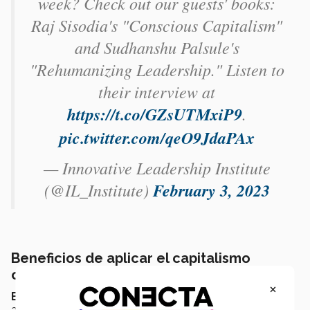
week? Check out our guests' books:
Raj Sisodia's "Conscious Capitalism"
and Sudhanshu Palsule's
"Rehumanizing Leadership." Listen to
their interview at
https://t.co/GZsUTMxiP9
.
pic.twitter.com/qeO9JdaPAx
— Innovative Leadership Institute
(@IL_Institute)
February 3, 2023
Beneficios de aplicar el capitalismo
consciente
×
El movimiento de capitalismo consciente
tiene 10
años, sin embargo los
beneficios
de aplicar este