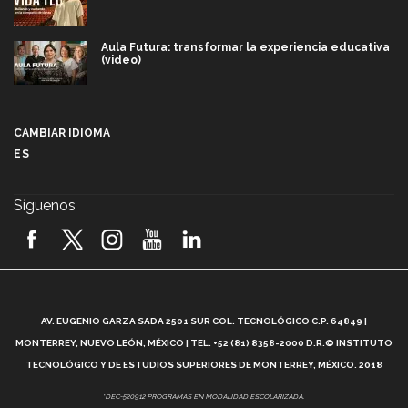
Aula Futura: transformar la experiencia educativa
(video)
Más que un festival cultural: así es la magia de
VIBRART 2026 (video)
CAMBIAR IDIOMA
ES
Javier Guzmán: investigación con impacto social
(video)
Síguenos
¡México, en el top del mundial de robótica FIRST
2026! (video)
Vida Tec: Pasión, disciplina y básquetbol, con Gael
Adame (video)
A
AV. EUGENIO GARZA SADA 2501 SUR COL. TECNOLÓGICO C.P. 64849 |
L
¿Cómo es el Modelo Educativo Tec? (video)
MONTERREY, NUEVO LEÓN, MÉXICO | TEL. +52 (81) 8358-2000 D.R.© INSTITUTO
TECNOLÓGICO Y DE ESTUDIOS SUPERIORES DE MONTERREY, MÉXICO. 2018
Vida Tec: Feminismo e Inteligencia Artificial, Paola
*DEC-520912 PROGRAMAS EN MODALIDAD ESCOLARIZADA.