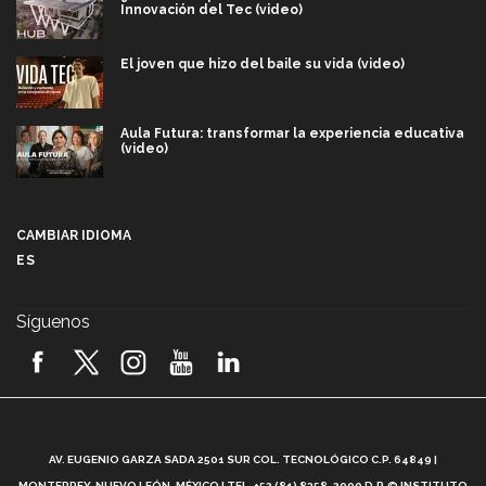
Innovación del Tec (video)
El joven que hizo del baile su vida (video)
Aula Futura: transformar la experiencia educativa
(video)
Más que un festival cultural: así es la magia de
VIBRART 2026 (video)
CAMBIAR IDIOMA
ES
Javier Guzmán: investigación con impacto social
(video)
Síguenos
¡México, en el top del mundial de robótica FIRST
2026! (video)
Vida Tec: Pasión, disciplina y básquetbol, con Gael
Adame (video)
A
AV. EUGENIO GARZA SADA 2501 SUR COL. TECNOLÓGICO C.P. 64849 |
L
¿Cómo es el Modelo Educativo Tec? (video)
MONTERREY, NUEVO LEÓN, MÉXICO | TEL. +52 (81) 8358-2000 D.R.© INSTITUTO