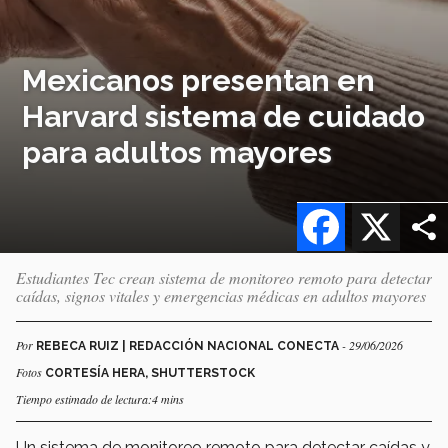
Mexicanos presentan en
Harvard sistema de cuidado
para adultos mayores
Facebook
X
Estudiantes Tec crean sistema de monitoreo remoto para detectar
caídas, signos vitales y emergencias médicas en adultos mayores
Por
- 29/06/2026
REBECA RUIZ | REDACCIÓN NACIONAL CONECTA
Fotos
CORTESÍA HERA, SHUTTERSTOCK
Tiempo estimado de lectura:4 mins
Un sistema de monitoreo remoto para detectar caídas y