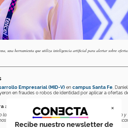
 una herramienta que utiliza inteligencia artificial para alertar sobre oferta
s
sarrollo Empresarial (MID-V)
en
campus Santa Fe
, Danie
on en fraudes o robos de identidad por aplicar a ofertas d
×
ra
a quienes buscan empleo en entornos digitales.
 la identidad o los han estafado, algunos incluso capturado y
os casos salvar la vida, de quienes de manera honesta busca
Recibe nuestro newsletter de