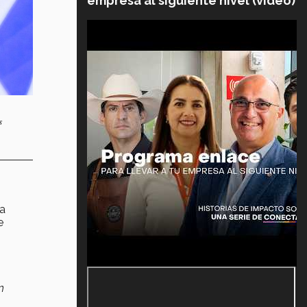
empresa al siguiente nivel (video)
s
la
e
n