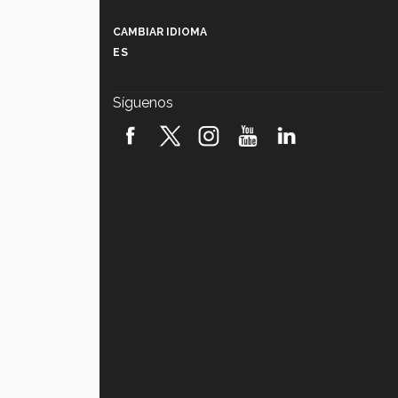
Más que un festival cultural: así es
la magia de VIBRART 2026 (video)
CAMBIAR IDIOMA
ES
Javier Guzmán: investigación con
impacto social (video)
Síguenos
¡México, en el top del mundial de
robótica FIRST 2026! (video)
Vida Tec: Pasión, disciplina y
básquetbol, con Gael Adame
(video)
¿Cómo es el Modelo Educativo
Tec? (video)
Vida Tec: Feminismo e Inteligencia
Artificial, Paola Ricaurte (video)