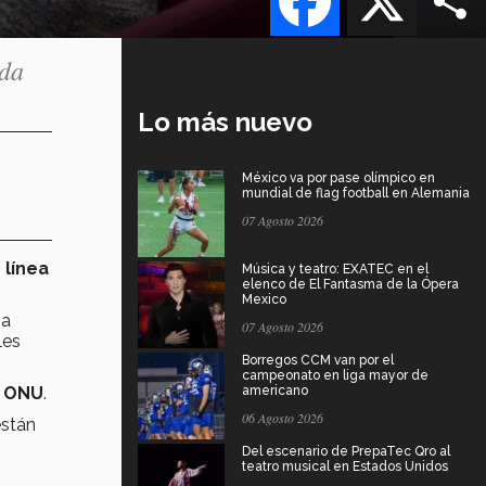
ada
Lo más nuevo
México va por pase olímpico en
mundial de flag football en Alemania
07 Agosto 2026
 línea
Música y teatro: EXATEC en el
elenco de El Fantasma de la Ópera
Mexico
na
07 Agosto 2026
les
Borregos CCM van por el
campeonato en liga mayor de
a
ONU
.
americano
06 Agosto 2026
están
Del escenario de PrepaTec Qro al
teatro musical en Estados Unidos