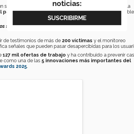
noticias:
 sistema donde las personas suben una oferta laboral y la
l para clasificarla
en un semáforo que indica si es confiable
s salvar la vida, de quienes de manera honesta buscan
rtir de testimonios de más de
200 víctimas
y el monitoreo
tifica señales que pueden pasar desapercibidas para los usuari
de
127 mil ofertas de trabajo
y ha contribuido a prevenir ca
ose como una de las
5 innovaciones más importantes del
Awards 2025
.