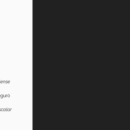
jense
eguró
scalar