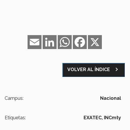
Email
LinkedIn
WhatsApp
Facebook
X
navigate_next
VOLVER AL ÍNDICE
Campus:
Nacional
Etiquetas:
EXATEC,
INCmty