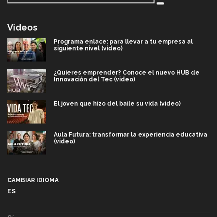
Videos
Programa enlace: para llevar a tu empresa al
siguiente nivel (video)
¿Quieres emprender? Conoce el nuevo HUB de
Innovación del Tec (video)
El joven que hizo del baile su vida (video)
Aula Futura: transformar la experiencia educativa
(video)
Más que un festival cultural: así es la magia de
VIBRART 2026 (video)
CAMBIAR IDIOMA
ES
Javier Guzmán: investigación con impacto social
(video)