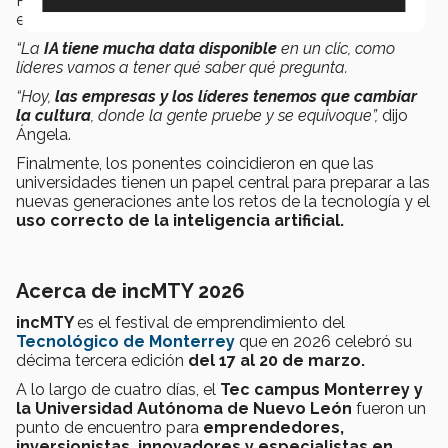
Para los egresados del Tec, el liderazgo también debe
evolucionar, con la adquisición de nuevas habilidades.
“La
IA tiene mucha data disponible
en un clic, como
líderes vamos a tener qué saber qué pregunta.
“Hoy,
las empresas y los líderes tenemos que cambiar
la cultura
, donde la gente pruebe y se equivoque”,
dijo
Ángela.
Finalmente, los ponentes coincidieron en que las
universidades tienen un papel central para preparar a las
nuevas generaciones ante los retos de la tecnología y el
uso correcto de la inteligencia artificial.
Acerca de incMTY 2026
incMTY
es el festival de emprendimiento del
Tecnológico de Monterrey
que en 2026 celebró su
décima tercera edición
del 17 al 20 de marzo.
A lo largo de cuatro días, el
Tec campus Monterrey y
la Universidad Autónoma de Nuevo León
fueron un
punto de encuentro para
emprendedores,
inversionistas, innovadores y especialistas en