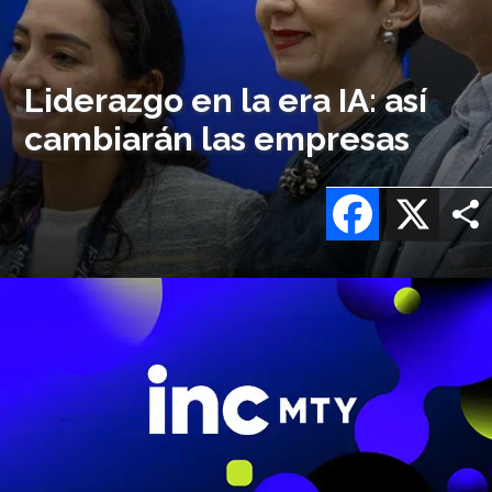
Liderazgo en la era IA: así
cambiarán las empresas
Facebook
X
Imagen
o
logo