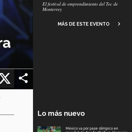
Subtítulo
El festival de emprendimiento del Tec de
Monterrey
navigate_next
MÁS DE ESTE EVENTO
ra
cebook
X
e
Lo más nuevo
México va por pase olímpico en