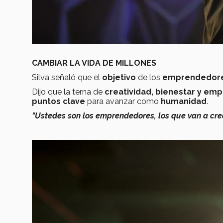
CAMBIAR LA VIDA DE MILLONES
Silva señaló que el
objetivo
de los
emprendedor
Dijo que la terna de
creatividad, bienestar y emp
puntos clave
para avanzar como
humanidad
.
"Ustedes son los emprendedores, los que van a crea