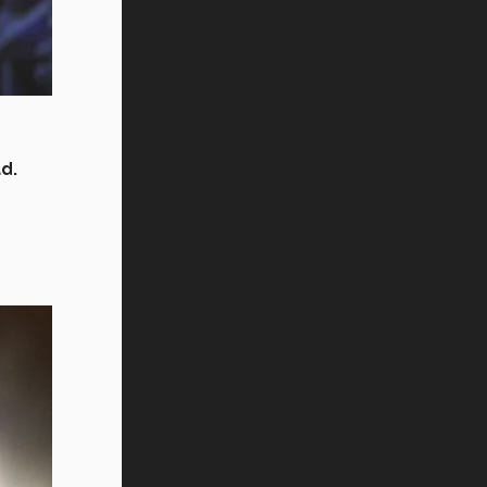
Vida Tec: Pasión, disciplina y
básquetbol, con Gael Adame
(video)
¿Cómo es el Modelo Educativo
Tec? (video)
Vida Tec: Feminismo e Inteligencia
d.
Artificial, Paola Ricaurte (video)