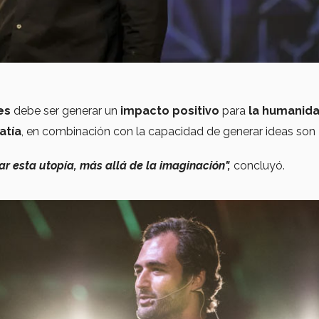
es
debe ser generar un
impacto positivo
para
la humanida
atía
, en combinación con la capacidad de generar ideas son
r esta utopía, más allá de la imaginación",
concluyó.