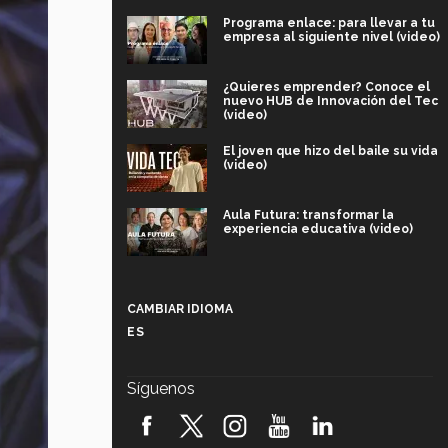
Programa enlace: para llevar a tu
empresa al siguiente nivel (video)
¿Quieres emprender? Conoce el
nuevo HUB de Innovación del Tec
(video)
El joven que hizo del baile su vida
(video)
Aula Futura: transformar la
experiencia educativa (video)
Más que un festival cultural: así es
la magia de VIBRART 2026 (video)
CAMBIAR IDIOMA
ES
Javier Guzmán: investigación con
impacto social (video)
Síguenos
¡México, en el top del mundial de
robótica FIRST 2026! (video)