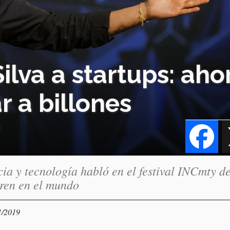
ilva a startups: aho
r a billones
Fa
ia y tecnología habló en el festival INCmty d
ren en el mundo
1/2019