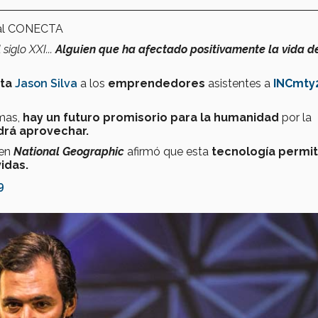
nal CONECTA
 siglo XXI...
Alguien que ha afectado positivamente la vida d
sta
Jason Silva
a los
emprendedores
asistentes a
INCmty
emas,
hay un futuro promisorio para la humanidad
por la
rá aprovechar.
en
National Geographic
afirmó que esta
tecnología permit
vidas.
9