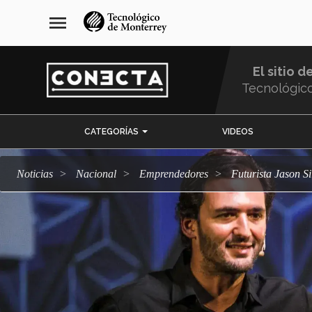
Pasar
navegación
menu
al
principal
contenido
principal
El sitio d
Tecnológic
Menu
CATEGORÍAS
VIDEOS
Comunidad
Noticias
Nacional
emprendedores
Futurista Jason S