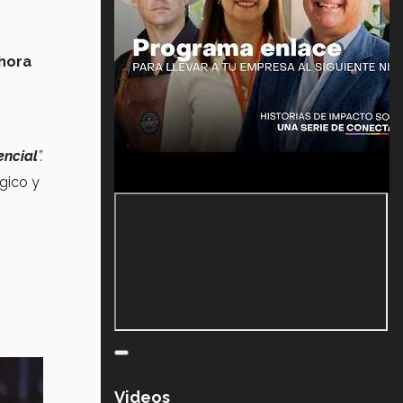
hora
encial
”.
gico y
Videos