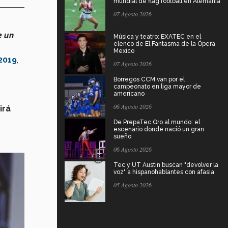
mundial de flag football en Alemania
07 Agosto 2026
e un
Música y teatro: EXATEC en el
elenco de El Fantasma de la Ópera
Mexico
2019
,
07 Agosto 2026
Borregos CCM van por el
campeonato en liga mayor de
americano
06 Agosto 2026
irá
De PrepaTec Qro al mundo: el
escenario donde nació un gran
sueño
06 Agosto 2026
Tec y UT Austin buscan "devolver la
voz" a hispanohablantes con afasia
05 Agosto 2026