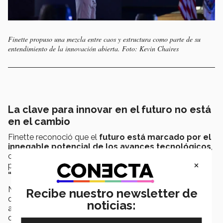
Finette propuso una mezcla entre caos y estructura como parte de su
entendimiento de la innovación abierta. Foto: Kevin Chaires
La clave para innovar en el futuro no está
en el cambio
Finette reconoció que el
futuro está marcado por el
innegable potencial de los avances tecnológicos
,
con la llegada de cambios y puntos de inflexión en el
×
panorama siendo percibidos como aparentes
“amenazas” a la innovación.
No obstante, el emprendedor aclaró que, además de
Recibe nuestro newsletter de
que este tipo de momentos de evolución
noticias:
aparentemente “súbita” ya han sucedido en la última
década, los
cambios solo nos remiten a aquello