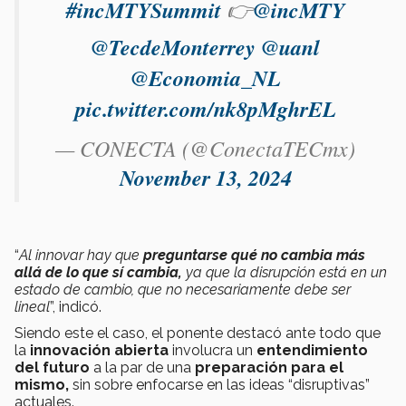
#incMTYSummit
👉
@incMTY
@TecdeMonterrey
@uanl
@Economia_NL
pic.twitter.com/nk8pMghrEL
— CONECTA (@ConectaTECmx)
November 13, 2024
“
Al innovar hay que
preguntarse qué no cambia más
allá de lo que sí cambia,
ya que la disrupción está en un
estado de cambio, que no necesariamente debe ser
lineal
”, indicó.
Siendo este el caso, el ponente destacó ante todo que
la
innovación abierta
involucra un
entendimiento
del futuro
a la par de una
preparación para el
mismo,
sin sobre enfocarse en las ideas “disruptivas”
actuales.