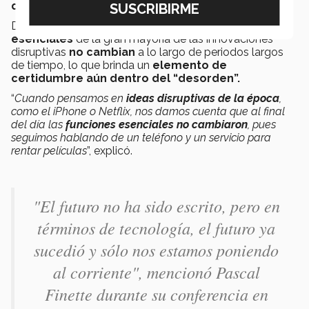
que permanece igual.
De este modo, Finette explicó que las
funciones
esenciales
de la gran mayoría de las innovaciones
disruptivas
no cambian
a lo largo de periodos largos
de tiempo, lo que brinda un
elemento de
certidumbre aún dentro del “desorden”.
“
Cuando pensamos en
ideas disruptivas de la época
,
como el iPhone o Netflix, nos damos cuenta que al final
del día las
funciones esenciales no cambiaron
, pues
seguimos hablando de un teléfono y un servicio para
rentar películas
”, explicó.
"El futuro no ha sido escrito, pero en
términos de tecnología, el futuro ya
sucedió y sólo nos estamos poniendo
al corriente", mencionó Pascal
Finette durante su conferencia en