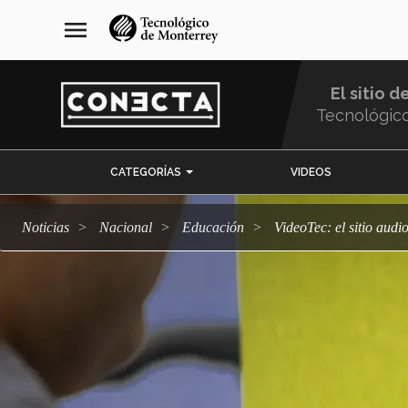
Pasar
navegación
menu
al
principal
contenido
principal
El sitio d
Tecnológic
Menu
CATEGORÍAS
VIDEOS
Comunidad
Noticias
Nacional
Educación
VideoTec: el sitio au