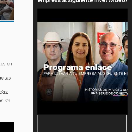
empresa al siguiente nivel (video)
tes en
ue las
ias.
ón de