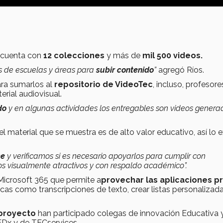
a cuenta con
12 colecciones
y más de
mil 500 videos.
s de escuelas y áreas para
subir contenido
”
agregó Ríos.
ra sumarlos al
repositorio de VideoTec
, incluso, profesore
rial audiovisual.
do
y en algunas actividades los entregables son videos genera
 material que se muestra es de alto valor educativo, así lo e
ce
y verificamos si es necesario apoyarlos para cumplir con
 visualmente atractivos y con respaldo académico”.
Microsoft 365 que permite a
provechar las aplicaciones p
cas como transcripciones de texto, crear listas personalizada
proyecto
han participado colegas de innovación Educativa 
TEDx y de TECservices.