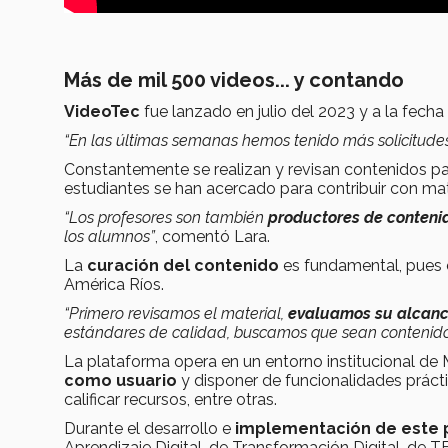
Más de mil 500 videos... y contando
VideoTec
fue lanzado en julio del 2023 y a la fech
“En las últimas semanas hemos tenido más solicitude
Constantemente se realizan y revisan contenidos pa
estudiantes se han acercado para contribuir con mate
“Los profesores son también
productores de conteni
los alumnos”
, comentó Lara.
La
curación del contenido
es fundamental, pues el
América Ríos.
“Primero revisamos el material,
evaluamos su alcan
estándares de calidad, buscamos que sean contenidos
La plataforma opera en un entorno institucional de 
como usuario
y disponer de funcionalidades prácti
calificar recursos, entre otras.
Durante el desarrollo e
implementación de este 
Aprendizaje Digital, de Transformación Digital, de 