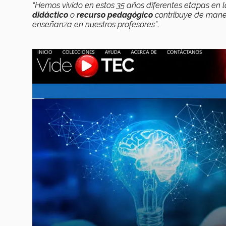
“Hemos vivido en estos 35 años diferentes etapas en
didáctico
o
recurso pedagógico
contribuye de maner
enseñanza en nuestros profesores”
.