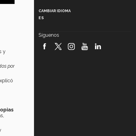
Más que un festival cultural: así es
la magia de VIBRART 2026 (video)
CAMBIAR IDIOMA
ES
Javier Guzmán: investigación con
impacto social (video)
Síguenos
¡México, en el top del mundial de
robótica FIRST 2026! (video)
s y
Vida Tec: Pasión, disciplina y
básquetbol, con Gael Adame
dos por
(video)
¿Cómo es el Modelo Educativo
xplicó
Tec? (video)
Vida Tec: Feminismo e Inteligencia
Artificial, Paola Ricaurte (video)
ropias
s,
y