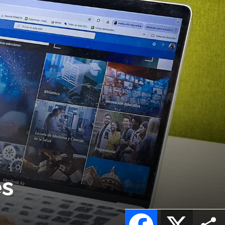
es
Facebook
X