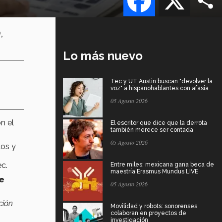
,
Lo más nuevo
Tec y UT Austin buscan "devolver la
voz" a hispanohablantes con afasia
05 Agosto 2026
n el
El escritor que dice que la derrota
también merece ser contada
05 Agosto 2026
tos y
ec.
Entre miles: mexicana gana beca de
maestría Erasmus Mundus LIVE
 e
05 Agosto 2026
ción
Movilidad y robots: sonorenses
colaboran en proyectos de
investigación