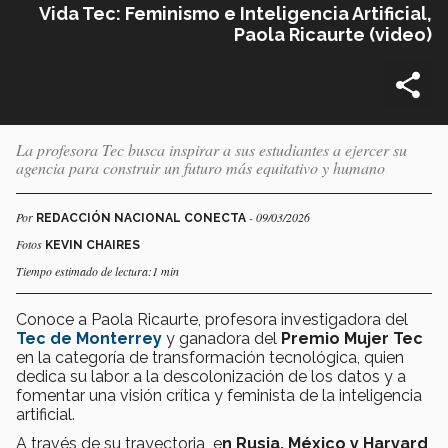
Vida Tec: Feminismo e Inteligencia Artificial,
Paola Ricaurte (video)
La profesora Tec busca inspirar a sus estudiantes a ejercer su
agencia para construir un futuro más equitativo y humano
Por
- 09/03/2026
REDACCIÓN NACIONAL CONECTA
Fotos
KEVIN CHAIRES
Tiempo estimado de lectura:1 min
Conoce a Paola Ricaurte, profesora investigadora del
‪Tec de Monterrey
‬ y ganadora del
Premio Mujer Tec
en la categoría de transformación tecnológica, quien
dedica su labor a la descolonización de los datos y a
fomentar una visión crítica y feminista de la inteligencia
artificial.
A través de su trayectoria e
n Rusia, México y Harvard
,