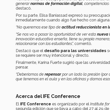
generar
normas de formación digital
, competencias 
destacó.
Por su parte, Elisa Baniassad expresó su preocupac
inmediatamente cuando algo fue hecho con alguna h
“No queremos ese tipo de
actitud reduccionista en 
“Se nos va a pasar la oportunidad de ver esta
nueva 
innovación educativa enseña, tiene su propia manera,
relacionarse con los estudiantes”,
comentó.
Destacó que el
desafío para las universidades
se
se requiere ser muy intencional y directo.
Finalmente, Karina Fuerte sugirió que las universida
pensar.
“Deberíamos de
repensar
por un lado la presión (por 
que tenemos en el aula y en las oficinas y darnos eso
Acerca del IFE Conference
El
IFE Conference
es organizado por el
Institute f
segunda edición que se lleva a cabo del 27 al 29 d