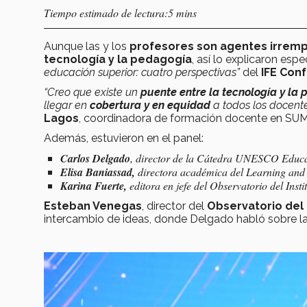
Tiempo estimado de lectura:5 mins
Aunque las y los
profesores son agentes irrem
tecnología y la pedagogía
, así lo explicaron esp
educación superior: cuatro perspectivas”
del
IFE Con
“Creo que existe un
puente entre la tecnología y la
llegar en
cobertura y en equidad
a todos los docent
Lagos
, coordinadora de formación docente en SU
Además, estuvieron en el panel:
Carlos Delgado
, director de la Cátedra UNESCO Educa
Elisa Baniassad,
directora académica del Learning and 
Karina Fuerte,
editora en jefe del
Observatorio del Insti
Esteban Venegas
, director del
Observatorio del I
intercambio de ideas, donde Delgado habló sobre la 