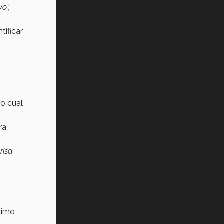
o”,
tificar
lo cual
ra
risa
écimo