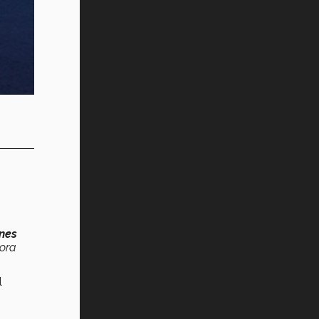
Vida Tec: Pasión, disciplina y
básquetbol, con Gael Adame
(video)
¿Cómo es el Modelo Educativo
Tec? (video)
Vida Tec: Feminismo e Inteligencia
Artificial, Paola Ricaurte (video)
nes
dora
l