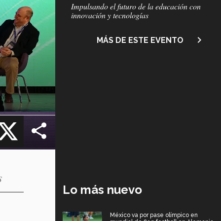
Subtítulo
Impulsando el futuro de la educación con
innovación y tecnologías
navigate_next
MÁS DE ESTE EVENTO
cebook
X
s
Lo más nuevo
México va por pase olímpico en