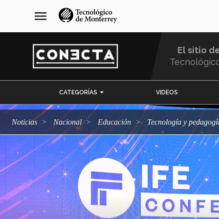
Pasar
navegación
menu
al
principal
contenido
principal
El sitio d
Tecnológic
Menu
CATEGORÍAS
VIDEOS
Comunidad
Noticias
Nacional
Educación
Tecnología y pedagogí