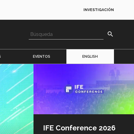
INVESTIGACIÓN
search
S
EVENTOS
ENGLISH
Imagen
o
logo
IFE Conference 2026