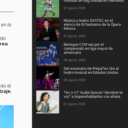
mundial de flag football en Alemania
07 Agosto 2026
Música y teatro: EXATEC en el
 en la
elenco de El Fantasma de la Ópera
México
07 Agosto 2026
ido
rea
Borregos CCM van por el
campeonato en liga mayor de
americano
06 Agosto 2026
Del escenario de PrepaTec Qro al
teatro musical en Estados Unidos
06 Agosto 2026
do el
zaje.
Tec y UT Austin buscan "devolver la
voz" a hispanohablantes con afasia
05 Agosto 2026