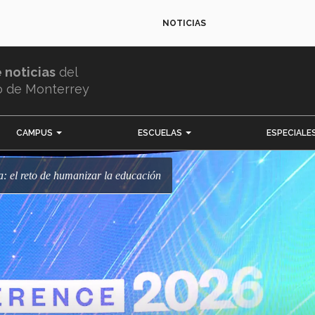
NOTICIAS
e noticias
del
o de Monterrey
CAMPUS
ESCUELAS
ESPECIALE
a: el reto de humanizar la educación