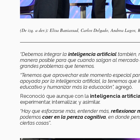
(De izq. a der.)
:
Elisa Baniassad, Carlos Delgado, Andrea Lagos, K
“Debemos integrar la
inteligencia artificial
también, 
manera posible para que cuando salgan al mercado del
grandes problemas que tenemos.
“Tenemos que aprovechar este momento especial pa
apoyada por la inteligencia artificial, la tenemos que
educativo y humanizar más la educación”,
agregó.
Reconoció que aunque con la
inteligencia artifici
experimentar, internalizar, y asimilar.
“Hay que esforzarse más, entender más,
reflexionar 
podemos
caer en la pereza cognitiva
, en donde pe
ciertas cosas”
.