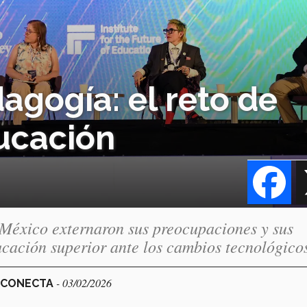
agogía: el reto de
ucación
Fa
 México externaron sus preocupaciones y sus
ucación superior ante los cambios tecnológico
- 03/02/2026
L CONECTA