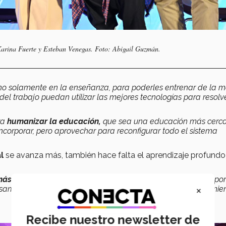
arina Fuerte y Esteban Venegas. Foto: Abigail Guzmán.
no solamente en la enseñanza, para poderles entrenar de la m
 trabajo puedan utilizar las mejores tecnologías para resolve
ra
humanizar la educación,
que sea una educación más cerc
 incorporar, pero aprovechar para reconfigurar todo el sistema
al
se avanza más, también hace falta el aprendizaje profundo
más
para realmente asimilar, no quedarse con lo superficial, po
×
nsamos que hemos aprendido, pero realmente estamos asumie
Recibe nuestro newsletter de