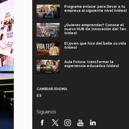
Programa enlace: para llevar a tu
empresa al siguiente nivel (video)
¿Quieres emprender? Conoce el
nuevo HUB de Innovación del Tec
(video)
El joven que hizo del baile su vida
(video)
Aula Futura: transformar la
experiencia educativa (video)
Más que un festival cultural: así es
la magia de VIBRART 2026 (video)
CAMBIAR IDIOMA
ES
Javier Guzmán: investigación con
impacto social (video)
Síguenos
¡México, en el top del mundial de
robótica FIRST 2026! (video)