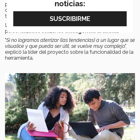
noticias:
permitiendo visualizar cómo eventos en otras áreas
como cambio climático, geopolítica o desarrollo
tecnológico, impactan al sector educativo.
Los usuarios pueden generar reportes ejecutivos
personalizados utilizando
inteligencia artificial.
"
Si no logramos aterrizar (las tendencias) a un lugar que se
visualice y que pueda ser útil, se vuelve muy complejo
",
explicó la líder del proyecto sobre la funcionalidad de la
herramienta.