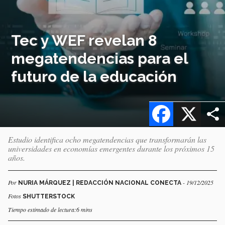
Tec y WEF revelan 8
megatendencias para el
futuro de la educación
Facebook
X
Estudio identifica ocho megatendencias que transformarán las
universidades en economías emergentes durante los próximos 15
años.
Por
- 19/12/2025
NURIA MÁRQUEZ | REDACCIÓN NACIONAL CONECTA
Fotos
SHUTTERSTOCK
Tiempo estimado de lectura:6 mins