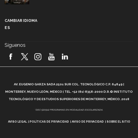
Más que un festival cultural: así es la magia de
VIBRART 2026 (video)
CAMBIAR IDIOMA
ES
Javier Guzmán: investigación con impacto social
(video)
Síguenos
¡México, en el top del mundial de robótica FIRST
2026! (video)
Vida Tec: Pasión, disciplina y básquetbol, con Gael
Adame (video)
A
AV. EUGENIO GARZA SADA 2501 SUR COL. TECNOLÓGICO C.P. 64849 |
L
¿Cómo es el Modelo Educativo Tec? (video)
MONTERREY, NUEVO LEÓN, MÉXICO | TEL. +52 (81) 8358-2000 D.R.© INSTITUTO
TECNOLÓGICO Y DE ESTUDIOS SUPERIORES DE MONTERREY, MÉXICO. 2018
Vida Tec: Feminismo e Inteligencia Artificial, Paola
*DEC-520912 PROGRAMAS EN MODALIDAD ESCOLARIZADA.
Ricaurte (video)
AVISO LEGAL
POLÍTICAS DE PRIVACIDAD
AVISO DE PRIVACIDAD
SOBRE EL SITIO