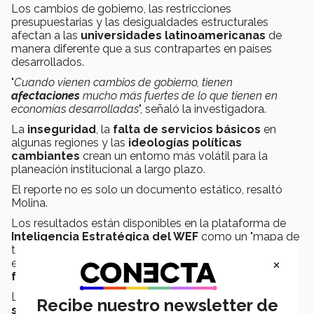
Los cambios de gobierno, las restricciones
presupuestarias y las desigualdades estructurales
afectan a las
universidades latinoamericanas
de
manera diferente que a sus contrapartes en países
desarrollados.
"
Cuando vienen cambios de gobierno, tienen
afectaciones
mucho más fuertes de lo que tienen en
economías desarrolladas
", señaló la investigadora.
La
inseguridad
, la
falta de servicios básicos
en
algunas regiones y las
ideologías políticas
cambiantes
crean un entorno más volátil para la
planeación institucional a largo plazo.
El reporte no es solo un documento estático, resaltó
Molina.
Los resultados están disponibles en la plataforma de
Inteligencia Estratégica del WEF
como un "mapa de
transformación" interactivo que permite a los usuarios
×
explorar
conexiones entre tendencias
y acceder
a
fuentes actualizadas continuamente.
La plataforma conecta el
mapa de educación
Recibe nuestro newsletter de
superior
con más de
250 temas globales
,