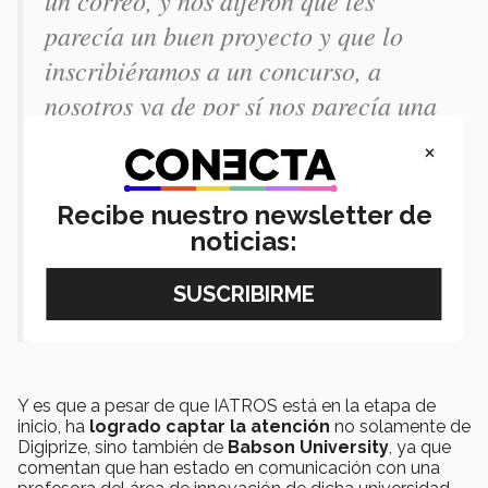
parecía un buen proyecto y que lo
inscribiéramos a un concurso, a
nosotros ya de por sí nos parecía una
buena idea, y si queríamos llegar a
×
desarrollarlo; ahorita estamos
empezando a contactar gente para
Recibe nuestro newsletter de
noticias:
que nos oriente, nos de tips y demás”
comentó Ariel.
Y es que a pesar de que IATROS está en la etapa de
inicio, ha
logrado captar la atención
no solamente de
Digiprize, sino también de
Babson University
, ya que
comentan que han estado en comunicación con una