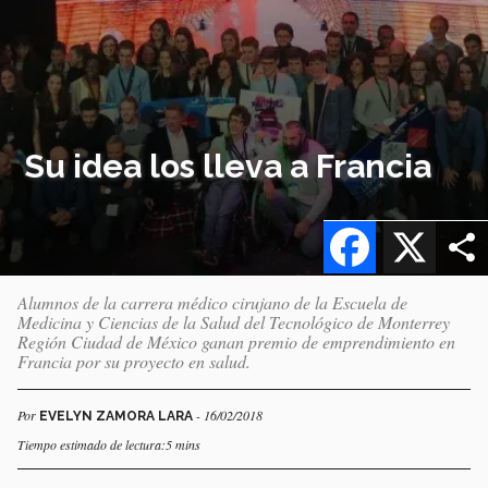
Su idea los lleva a Francia
Facebook
X
Alumnos de la carrera médico cirujano de la Escuela de
Medicina y Ciencias de la Salud del Tecnológico de Monterrey
Región Ciudad de México ganan premio de emprendimiento en
Francia por su proyecto en salud.
Por
- 16/02/2018
EVELYN ZAMORA LARA
Tiempo estimado de lectura:5 mins