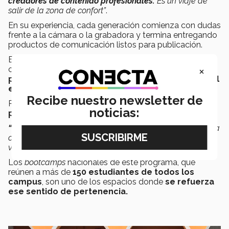
creadores de contenido profesionales.
Es un viaje de
salir de la zona de confort”
.
En su experiencia, cada generación comienza con dudas
frente a la cámara o la grabadora y termina entregando
productos de comunicación listos para publicación.
En Monterrey,
Niza Salas,
líder de StoryTellers en
×
campus Monterrey, conoce el programa desde dentro:
primero fue StoryTeller y hoy es coordinadora del
equipo.
Recibe nuestro newsletter de
Para ella, lo más memorable es
la creación de redes
noticias:
personales y profesionales.
“Desconocidos se convierten en familia
. Lo que empieza
como un proyecto termina en amistades para toda la
vida”
.
Los
bootcamps
nacionales de este programa, que
reúnen a más de
150 estudiantes de todos los
campus
, son uno de los espacios donde
se refuerza
ese sentido de pertenencia.