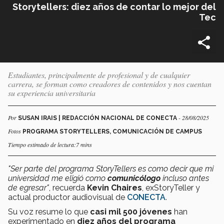
Storytellers: diez años de contar lo mejor del
Tec
Estudiantes, principalmente de profesional y de cualquier
carrera, se forman como creadores de contenidos y nos cuentan
su experiencia universitaria
Por
- 28/08/2025
SUSAN IRAIS | REDACCIÓN NACIONAL DE CONECTA
Fotos
PROGRAMA STORYTELLERS, COMUNICACIÓN DE CAMPUS
Tiempo estimado de lectura:7 mins
"Ser parte del programa StoryTellers es como decir que mi
universidad me eligió como
comunicólogo
incluso antes
de egresar"
, recuerda
Kevin Chaires
, exStoryTeller y
actual productor audiovisual de
CONECTA
.
Su voz resume lo que
casi mil 500 jóvenes
han
experimentado en
diez años del programa