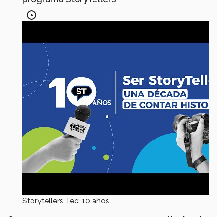
play_circle_outline
Storytellers Tec: 10 años