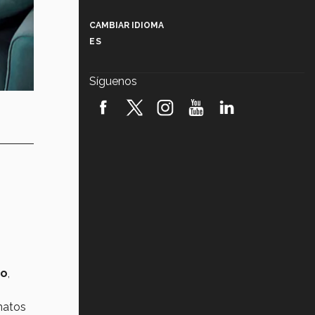
Más que un festival cultural: así es
la magia de VIBRART 2026 (video)
CAMBIAR IDIOMA
ES
Javier Guzmán: investigación con
impacto social (video)
Síguenos
¡México, en el top del mundial de
robótica FIRST 2026! (video)
Vida Tec: Pasión, disciplina y
básquetbol, con Gael Adame
(video)
¿Cómo es el Modelo Educativo
Tec? (video)
Vida Tec: Feminismo e Inteligencia
Artificial, Paola Ricaurte (video)
do
,
matos