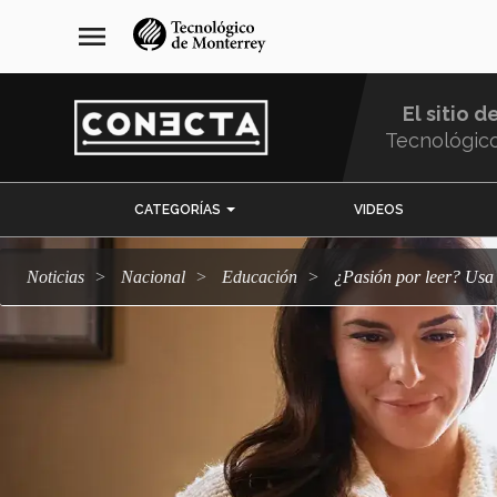
Pasar
navegación
menu
al
principal
contenido
principal
El sitio d
Tecnológic
Menu
CATEGORÍAS
VIDEOS
Comunidad
Noticias
Nacional
Educación
¿Pasión por leer? Us