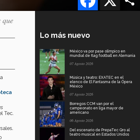
s que
Lo más nuevo
México va por pase olímpico en
mundial de flag football en Alemania
07 Agosto 2026
la
Música y teatro: EXATEC en el
elenco de El Fantasma de la Ópera
México
oteca
07 Agosto 2026
Borregos CCM van por el
us
campeonato en liga mayor de
l Tec.
americano
06 Agosto 2026
sales.
Del escenario de PrepaTec Qro al
teatro musical en Estados Unidos
o