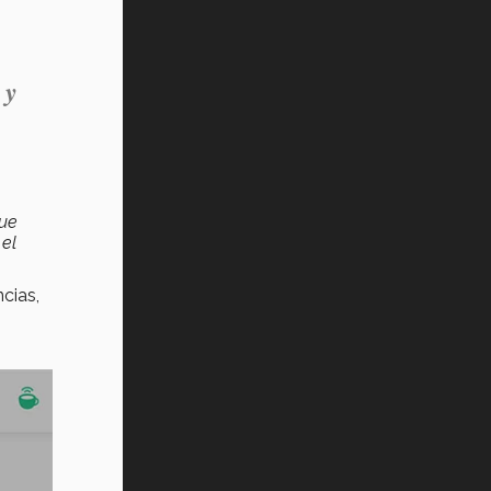
 y
que
 el
cias,