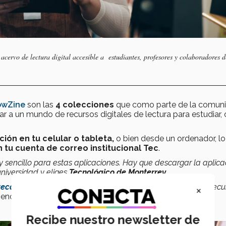
acervo de lectura digital accesible a estudiantes, profesores y colaboradores d
owZine
son las
4 colecciones
que como parte de la comun
ar a un mundo de recursos digitales de lectura para estudiar, 
ción en tu celular o tableta,
o bien desde un ordenador, lo
 tu cuenta de correo institucional Tec
.
 sencillo para estas aplicaciones. Hay que descargar la aplica
universidad y eliges
Tecnológico de Monterrey
.
teca digital
y fácilmente puedes acceder directamente al recu
×
vencia de Biblioteca TEC.
Recibe nuestro newsletter de