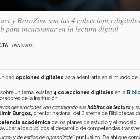
act y BrowZine son las 4 colecciones digitale
b para incursionar en la lectura digital
- 08/12/2025
ECTA
unidad
opciones digitales
para adentrarte en el mundo de 
r sobre un tema, existen
4 colecciones digitales
en la
Bibli
radores de la institución.
nuevas generaciones van cambiando sus
hábitos de lectura
y s
dimir Burgos,
director nacional del Sistema de Bibliotecas de
celencia académica
de los planes de estudio y el modelo
 ayudar a los públicos al desarrollo de competencias transver
ras- y de estilos de aprendizaje”,
puntualizó. De ahí que com