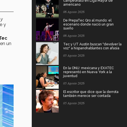
campeonato en Liga Mayor de
americano
06 Agosto 2026
 y
De PrepaTec Qro al mundo: el
e y
escenario donde nació un gran
sueño
06 Agosto 2026
 Tec
 en un
Tec y UT Austin buscan "devolver la
voz" a hispanohablantes con afasia
05 Agosto 2026
En la ONU: mexicana y EXATEC
representó en Nueva York a la
juventud
05 Agosto 2026
El escritor que dice que la derrota
también merece ser contada
05 Agosto 2026