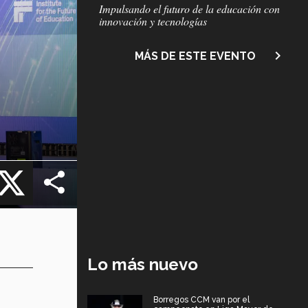
Subtítulo
Impulsando el futuro de la educación con
innovación y tecnologías
navigate_next
MÁS DE ESTE EVENTO
cebook
X
Lo más nuevo
Borregos CCM van por el