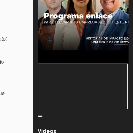
to”,
ijo
que
Videos