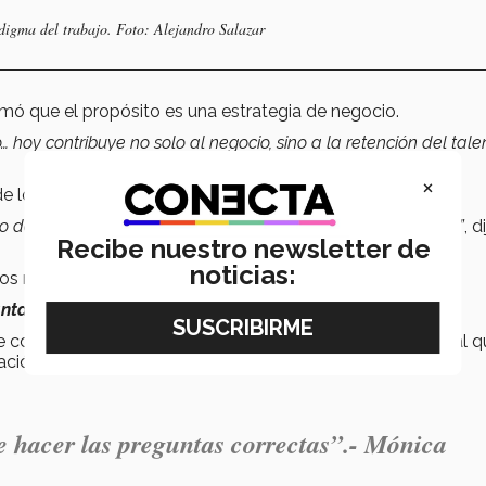
digma del trabajo.
Foto: Alejandro Salazar
mó que el propósito es una estrategia de negocio.
 hoy contribuye no solo al negocio, sino a la retención del talen
×
e los jóvenes ante el trabajo.
del trabajo el hacer y aprender casi que no tiene un límite”
, d
Recibe nuestro newsletter de
noticias:
los roles laborales y exige aprendizaje continuo.
ntas correctas
”,
subrayó Flores Barragán.
 con la realidad laboral y fortalecer una formación integral 
ración y valores humanos.
de hacer las preguntas correctas”.-
Mónica