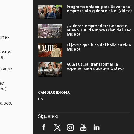
Programa enlace: para llevar a tu
empresa al siguiente nivel (video)
¿Quieres emprender? Conoce el
nuevo HUB de Innovación del Tec
(video)
écimo
El joven que hizo del baile su vida
(video)
spana
la
Aula Futura: transformar la
quiere
experiencia educativa (video)
de
Más que un festival cultural: así es
la magia de VIBRART 2026 (video)
ón
",
CAMBIAR IDIOMA
ES
aíses,
Javier Guzmán: investigación con
impacto social (video)
Síguenos
¡México, en el top del mundial de
robótica FIRST 2026! (video)