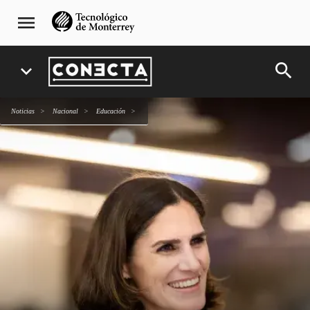
Pasar
navegación
menu
al
principal
contenido
principal
search
expand_more
Noticias
Nacional
Educación