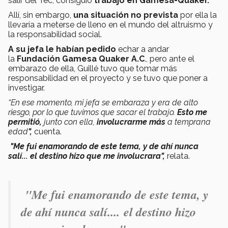
salir del Tec, consiguió
trabajo en Gamesa-Quaker.
Allí, sin embargo,
una situación no prevista
por ella la
llevaría a meterse de lleno en el mundo del altruismo y
la responsabilidad social.
A su jefa le habían pedido
echar a andar
la
Fundación Gamesa Quaker A.C
., pero ante el
embarazo de ella, Guillé tuvo que tomar más
responsabilidad en el proyecto y se tuvo que poner a
investigar.
“En ese momento, mi jefa se embaraza y era de alto
riesgo, por lo que tuvimos que sacar el trabajo.
E
sto
me
permitió,
junto con ella,
involucrarme más
a temprana
edad
",
cuenta.
"M
e fui enamorando de este tema, y de ahí nunca
salí...
el destino hizo que me involucrara",
relata.
"M
e fui enamorando de este tema, y
de ahí nunca salí....
el destino hizo