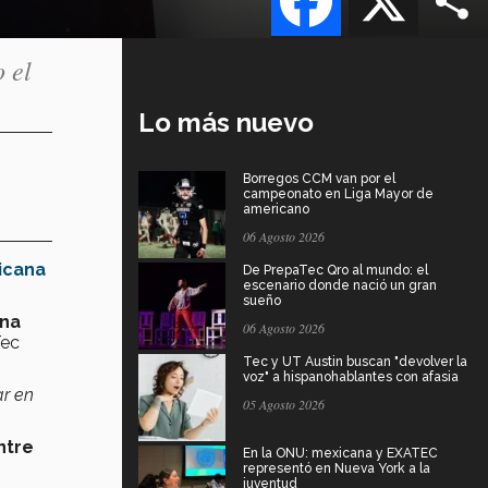
 el
Lo más nuevo
Borregos CCM van por el
campeonato en Liga Mayor de
americano
06 Agosto 2026
icana
De PrepaTec Qro al mundo: el
escenario donde nació un gran
sueño
na
06 Agosto 2026
Tec
Tec y UT Austin buscan "devolver la
voz" a hispanohablantes con afasia
ar en
05 Agosto 2026
ntre
En la ONU: mexicana y EXATEC
representó en Nueva York a la
juventud