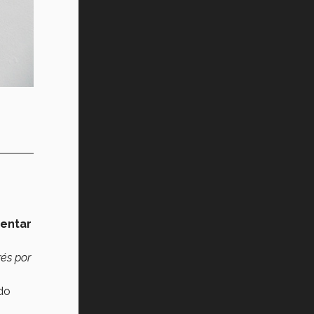
mentar
rés por
do