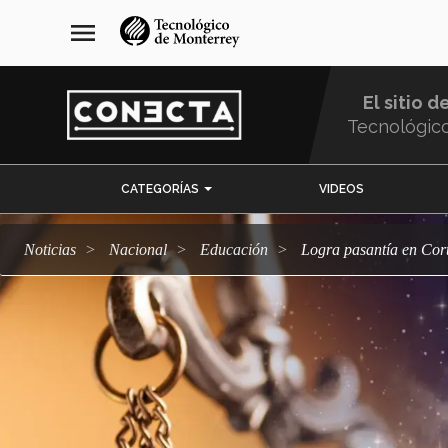
Pasar
navegación
menu
al
principal
contenido
principal
El sitio d
Tecnológic
Menu
CATEGORÍAS
VIDEOS
Comunidad
Noticias
Nacional
Educación
Logra pasantía en Co