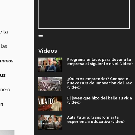
e la
 las
Videos
Programa enlace: para llevar a tu
umanos
empresa al siguiente nivel (video)
pus
¿Quieres emprender? Conoce el
nuevo HUB de Innovación del Tec
(video)
enero
El joven que hizo del baile su vida
(video)
an
Aula Futura: transformar la
experiencia educativa (video)