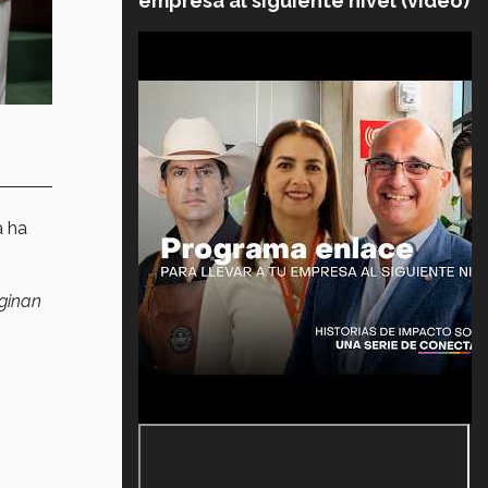
empresa al siguiente nivel (video)
a ha
iginan