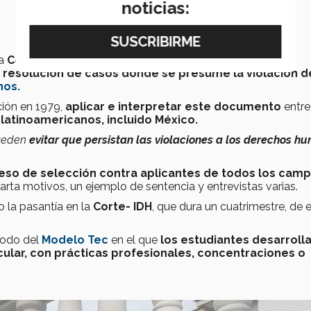
noticias:
la
Corte- IDH,
Lena Suárez
está apoyando en el área
 resolución de casos donde se presume la violación d
nos.
ión en 1979,
aplicar e interpretar este documento
entre
 latinoamericanos, incluido México.
pueden
evitar que persistan las violaciones a los derechos h
eso de selección contra aplicantes de todos los cam
carta motivos, un ejemplo de sentencia y entrevistas varias.
o la pasantía en la
Corte- IDH
, que dura un cuatrimestre, de 
riodo del
Modelo Tec
en el que
los estudiantes desarroll
cular, con prácticas profesionales, concentraciones o