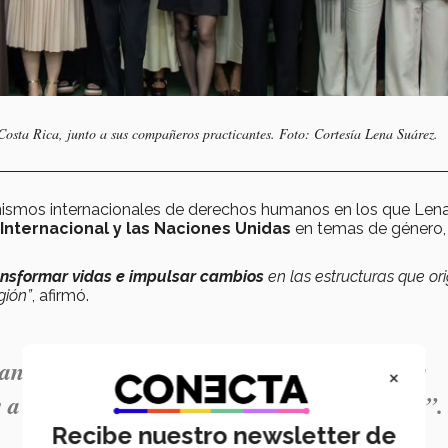
osta Rica, junto a sus compañeros practicantes. Foto: Cortesía Lena Suárez.
ismos internacionales de derechos humanos en los que Len
Internacional y las Naciones Unidas
en temas de género,
ansformar vidas e impulsar cambios
en las estructuras que or
gión”
, afirmó.
ransformen vidas e impulsen cambios en las
×
s a los derechos humanos en nuestra región”.
Recibe nuestro newsletter de