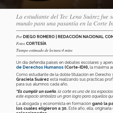
La estudiante del Tec Lena Suárez fue s
mundo para una pasantía en la Corte 
Por
DIEGO ROMERO | REDACCIÓN NACIONAL C
Fotos
CORTESÍA
Tiempo estimado de lectura:4 mins
Un día defendía países en debates escolares y ape
de Derechos Humanos
(Corte-IDH),
la máxima au
Como estudiante de la doble titulación en Derecho
Graciela Suárez
está realizando sus prácticas prof
para sus alumnos cada año.
“Es cumplir un sueño
, la corte es uno de los espaci
este espacio simboliza un gran logro para aquellos q
La abogada y economista en formación
ganó la pa
los cuales eligieron a 30.
Este año, ella, originaria