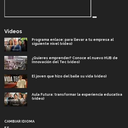
Videos
Programa enlace: para llevar a tu empresa al
siguiente nivel (video)
¿Quieres emprender? Conoce el nuevo HUB de
Innovación del Tec (video)
El joven que hizo del baile su vida (video)
Aula Futura: transformar la experiencia educativa
(video)
Más que un festival cultural: así es la magia de
VIBRART 2026 (video)
CAMBIAR IDIOMA