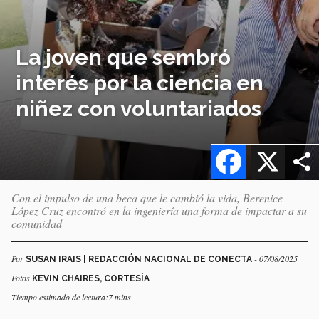
La joven que sembró
interés por la ciencia en
niñez con voluntariados
Facebook
X
Con el impulso de una beca que le cambió la vida, Berenice
López Cruz encontró en la ingeniería una forma de impactar a su
comunidad
Por
- 07/08/2025
SUSAN IRAIS | REDACCIÓN NACIONAL DE CONECTA
Fotos
KEVIN CHAIRES, CORTESÍA
Tiempo estimado de lectura:7 mins