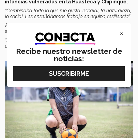
infancias vulneradas en la Huasteca y Chipinque.
“Combinaba todo lo que me gusta: escalar, la naturaleza,
lo social. Les enseñábamos trabajo en equipo, resiliencia”.
Aunque
la universidad pedía 480 horas
de servicio
social,
Berenice hizo más de 700.
×
“No fue por querer hacer más. Simplemente me
apasionaba”.
Recibe nuestro newsletter de
noticias: