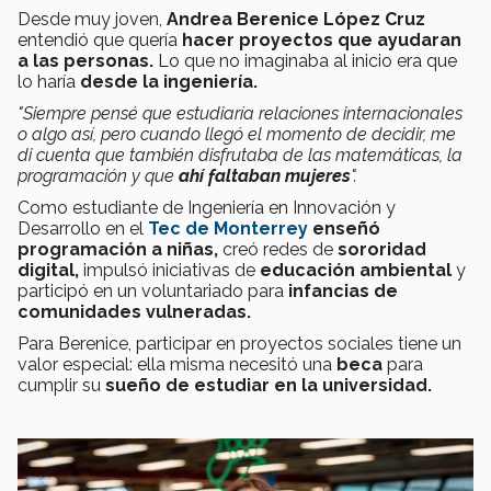
Desde muy joven,
Andrea Berenice López Cruz
entendió que quería
hacer proyectos que ayudaran
a las personas.
Lo que no imaginaba al inicio era que
lo haría
desde la ingeniería.
"Siempre pensé que estudiaría relaciones internacionales
o algo así, pero cuando llegó el momento de decidir, me
di cuenta que también disfrutaba de las matemáticas, la
programación y que
ahí faltaban mujeres
".
Como estudiante de Ingeniería en Innovación y
Desarrollo en el
Tec de Monterrey
enseñó
programación a niñas,
creó redes de
sororidad
digital,
impulsó iniciativas de
educación ambiental
y
participó en un voluntariado para
infancias de
comunidades vulneradas.
Para Berenice, participar en proyectos sociales tiene un
valor especial: ella misma necesitó una
beca
para
cumplir su
sueño de estudiar en la universidad.