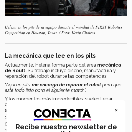
Helena en los pits de su equipo durante el mundial de FIRST Robotics
Competition en Houston, Texas. / Foto: Kevin Chaires
La mecánica que lee en los pits
Actualmente, Helena forma parte del área
mecánica
de Roult.
Su trabajo incluye diseño, manufactura y
reparación del robot durante las competencias.
"Aquí en pits,
me encargo de reparar el robot
para que
esté todo listo para el siguiente match".
Y los momentos más impredecibles, suelen llegar
durante los
off-season. "A veces pasa lo más loco porque
×
es cuando sí nos dejamos empezar a probar cosas. A ver,
¿y qué tal este diseño?".
Cuando no está ajustando piezas o revisando
Recibe nuestro newsletter de
mecanismos, suele hacer algo distinto:
lee
.