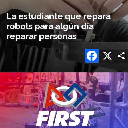
La estudiante que repara
robots para algún día
reparar personas
Facebook
X
Imagen
o
logo