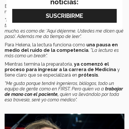
noticias:
En el regional pasado terminó un libro completo
mientras permanecía en los pits.
"Parte de
las reglas de la competencia
es que alguien
tiene que estar aquí en pits y como a mí no me gusta salir
mucho, es como de: 'Aquí déjenme. Ustedes me dicen qué
pasó'. Además me da tiempo de leer".
Para Helena, la lectura funciona como
una pausa en
medio del ruido de la competencia
.
"La lectura es
más como un break".
Mientras termina la preparatoria,
ya comenzó el
proceso para ingresar a la carrera de Medicina
y
tiene claro que se especializará en
prótesis
.
"Me gusta porque tendré ingenieros, biólogos, todo un
equipo de gente como en FIRST. Pero quien va a
trabajar
de mano con el paciente,
quien va llevándolo por toda
esa travesía, seré yo como médico".