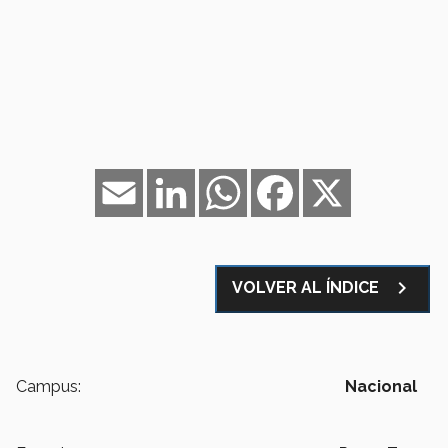
Email
LinkedIn
WhatsApp
Facebook
X
navigate_next
VOLVER AL ÍNDICE
Campus:
Nacional