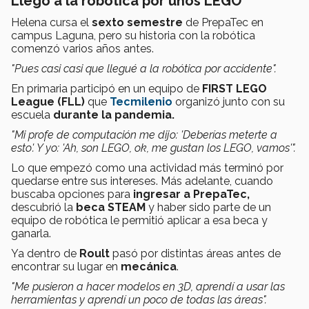
Llegó a la robótica por unos LEGO
Helena cursa el
sexto semestre
de PrepaTec en
campus Laguna, pero su historia con la robótica
comenzó varios años antes.
"Pues casi casi que llegué a la robótica por accidente".
En primaria participó en un equipo de
FIRST LEGO
League (FLL)
que
Tecmilenio
organizó junto con su
escuela
durante la pandemia.
"Mi profe de computación me dijo: 'Deberías meterte a
esto'. Y yo: 'Ah, son LEGO, ok, me gustan los LEGO, vamos'".
Lo que empezó como una actividad más terminó por
quedarse entre sus intereses. Más adelante, cuando
buscaba opciones para
ingresar a PrepaTec,
descubrió la
beca STEAM
y haber sido parte de un
equipo de robótica le permitió aplicar a esa beca y
ganarla.
Ya dentro de
Roult
pasó por distintas áreas antes de
encontrar su lugar en
mecánica
.
"Me pusieron a hacer modelos en 3D, aprendí a usar las
herramientas y aprendí un poco de todas las áreas".