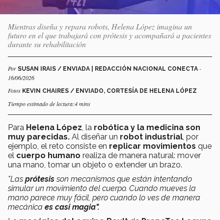
Mientras diseña y repara robots, Helena López imagina un
futuro en el que trabajará con prótesis y acompañará a pacientes
durante su rehabilitación
Por
-
SUSAN IRAIS / ENVIADA | REDACCIÓN NACIONAL CONECTA
16/06/2026
Fotos
KEVIN CHAIRES / ENVIADO, CORTESÍA DE HELENA LÓPEZ
Tiempo estimado de lectura:4 mins
Para
Helena López
, la
robótica y la medicina son
muy parecidas.
Al diseñar un
robot industrial
, por
ejemplo, el reto consiste en
replicar movimientos
que
el
cuerpo humano
realiza de manera natural: mover
una mano, tomar un objeto o extender un brazo.
"Las
prótesis
son mecanismos que están intentando
simular un movimiento del cuerpo. Cuando mueves la
mano parece muy fácil, pero cuando lo ves de manera
mecánica
es casi magia".