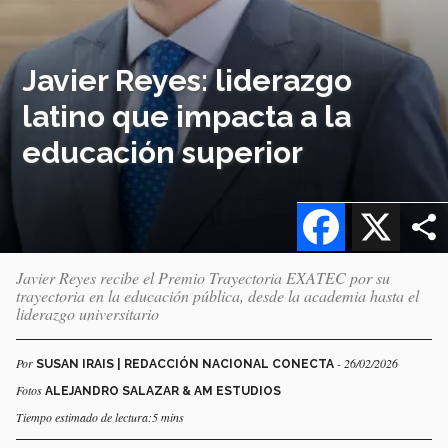
Javier Reyes: liderazgo
latino que impacta a la
educación superior
Facebook
X
Javier Reyes recibe el Premio Trayectoria EXATEC por su
trayectoria en la educación pública, desde la academia hasta el
liderazgo universitario
Por
- 26/02/2026
SUSAN IRAIS | REDACCIÓN NACIONAL CONECTA
Fotos
ALEJANDRO SALAZAR & AM ESTUDIOS
Tiempo estimado de lectura:5 mins