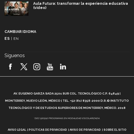
Aula Futura: transformar la experiencia educativa
(video)
Más que un festival cultural: así es la magia de
VIBRART 2026 (video)
CAMBIAR IDIOMA
ES
|
EN
Javier Guzmán: investigación con impacto social
(video)
Síguenos
¡México, en el top del mundial de robótica FIRST
2026! (video)
Vida Tec: Pasión, disciplina y básquetbol, con Gael
Adame (video)
A
AV. EUGENIO GARZA SADA 2501 SUR COL. TECNOLÓGICO C.P. 64849 |
L
¿Cómo es el Modelo Educativo Tec? (video)
MONTERREY, NUEVO LEÓN, MÉXICO | TEL. +52 (81) 8358-2000 D.R.© INSTITUTO
TECNOLÓGICO Y DE ESTUDIOS SUPERIORES DE MONTERREY, MÉXICO. 2018
Vida Tec: Feminismo e Inteligencia Artificial, Paola
*DEC-520912 PROGRAMAS EN MODALIDAD ESCOLARIZADA.
Ricaurte (video)
AVISO LEGAL
POLÍTICAS DE PRIVACIDAD
AVISO DE PRIVACIDAD
SOBRE EL SITIO