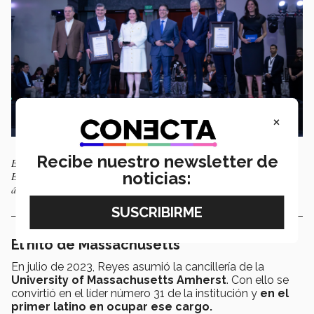
×
Recibe nuestro newsletter de
Eva María Trujillo y Javier Arturo Reyes son el Premio Trayectoria
noticias:
EXATEC 2026 por su impacto en salud y educación en México y el
ámbito internacional. / Foto: AM ESTUDIOS
El hito de Massachusetts
En julio de 2023, Reyes asumió la cancillería de la
University of Massachusetts Amherst
. Con ello se
convirtió en el líder número 31 de la institución y
en el
primer latino en ocupar ese cargo.