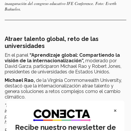
inauguración del congreso educativo IFE Conference. Foto: Everth
Bañuelos.
Atraer talento global, reto de las
universidades
En el panel
“Aprendizaje global: Compartiendo la
visión de la internacionalización”,
moderado por
David Garza, participaron Michael Rao y Robert Jones,
presidentes de universidades de Estados Unidos.
Michael Rao,
de la Virginia Commonwealth University,
destacó que la internacionalización atrae talento y
genera soluciones a retos complejos como el cambio
climático.
“Hay que entender que siempre habrá alguien más
×
inteligente que tú y algunas veces los encontrarás en tu
país, pero con mayor frecuencia, estadísticamente
hablando,
estarán en algún otro lugar del mundo
",
dijo.
Recibe nuestro newsletter de
Rao advirtió que el aislamiento pone en riesgo el