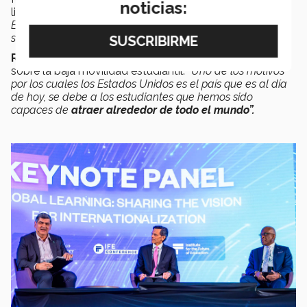
noticias:
liderazgo educativo de su país.
“La gente piensa que los
Estados Unidos es el mejor lugar para la educación
superior, pero no continuará siéndolo si se aíslan”,
afirmó.
Robert Jones
, de la University of Washington, alertó
sobre la baja movilidad estudiantil.
“Uno de los motivos
por los cuales los Estados Unidos es el país que es al día
de hoy, se debe a los estudiantes que hemos sido
capaces de
atraer alrededor de todo el mundo”.