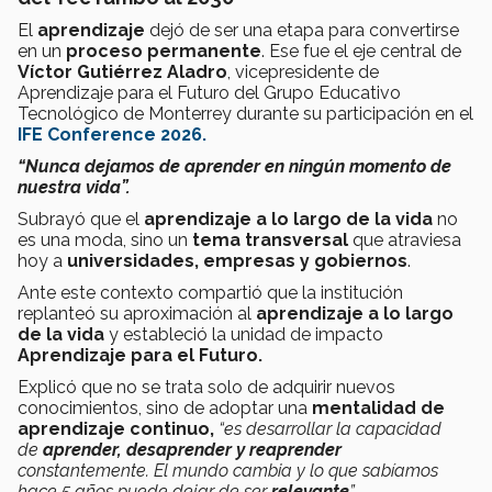
El
aprendizaje
dejó de ser una etapa para convertirse
en un
proceso permanente
. Ese fue el eje central de
Víctor Gutiérrez Aladro
, vicepresidente de
Aprendizaje para el Futuro del Grupo Educativo
Tecnológico de Monterrey durante su participación en el
IFE Conference 2026.
“Nunca dejamos de aprender en ningún momento de
nuestra vida”.
Subrayó que el
aprendizaje a lo largo de la vida
no
es una moda, sino un
tema transversal
que atraviesa
hoy a
universidades, empresas y gobiernos
.
Ante este contexto compartió que la institución
replanteó su aproximación al
aprendizaje a lo largo
de la vida
y estableció la unidad de impacto
Aprendizaje para el Futuro.
Explicó que no se trata solo de adquirir nuevos
conocimientos, sino de adoptar una
mentalidad de
aprendizaje continuo,
“es desarrollar la capacidad
de
aprender, desaprender y reaprender
constantemente. El mundo cambia y lo que sabíamos
hace 5 años puede dejar de ser
relevante
”.