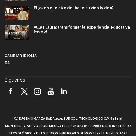
El joven que hizo del baile su vida (video)
Aula Futura: transformar la experiencia educativa
(video)
Más que un festival cultural: así es la magia de
VIBRART 2026 (video)
CAMBIAR IDIOMA
ES
Javier Guzmán: investigación con impacto social
(video)
Síguenos
¡México, en el top del mundial de robótica FIRST
2026! (video)
Vida Tec: Pasión, disciplina y básquetbol, con Gael
Adame (video)
A
AV. EUGENIO GARZA SADA 2501 SUR COL. TECNOLÓGICO C.P. 64849 |
L
¿Cómo es el Modelo Educativo Tec? (video)
MONTERREY, NUEVO LEÓN, MÉXICO | TEL. +52 (81) 8358-2000 D.R.© INSTITUTO
TECNOLÓGICO Y DE ESTUDIOS SUPERIORES DE MONTERREY, MÉXICO. 2018