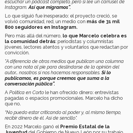
escuchar un pódcast completo, pero sí lee un carrusel de
Instagram.
Así que migramos”.
Lo que siguió fue inesperado: el proyecto creció, se
volvió comunidad, red, un medio con
más de 31 mil
800 seguidores en Instagram.
Pero más allá del número,
lo que Marcelo celebra es
la comunidad detrás
: periodistas y columnistas
jóvenes, lectores atentos y voluntarios que redactan por
convicción.
"A diferencia de otros medios que publican una columna
con una nota al pie para deslindarse de la opinión del
autor… nosotros sí nos hacemos responsables.
Si lo
publicamos, es porque creemos que suma a la
conversación pública”.
A
Política en Corto
le han ofrecido dinero: entrevistas
pagadas o espacios promocionales. Marcelo ha dicho
que no.
“No puedo estar criticando al poder y, al mismo tiempo,
recibir dinero de él. Así de sencillo".
En 2022 Marcelo ganó el
Premio Estatal de la
Juventud
del Gobierno de Nuevo León por su trabajo