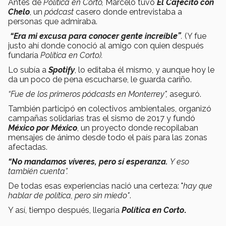
Antes de
Política en Corto,
Marcelo
tuvo
El Cafecito con
Chelo
, un
pódcast
casero donde entrevistaba a
personas que admiraba.
“Era mi excusa para conocer gente increíble”
.
(Y fue
justo ahí donde conoció al amigo con quien después
fundaría
Política en Corto).
Lo subía a
Spotify
, lo editaba él mismo, y aunque hoy le
da un poco de pena escucharse, le guarda cariño.
“Fue de los primeros pódcasts en Monterrey",
aseguró.
También participó en colectivos ambientales, organizó
campañas solidarias tras el sismo de 2017 y fundó
México por México
, un proyecto donde recopilaban
mensajes de ánimo desde todo el país para las zonas
afectadas.
“No mandamos víveres, pero sí esperanza.
Y eso
también cuenta”.
De todas esas experiencias nació una certeza: "
hay que
hablar de política, pero sin miedo"
.
Y así, tiempo después, llegaría
Política en Corto
.