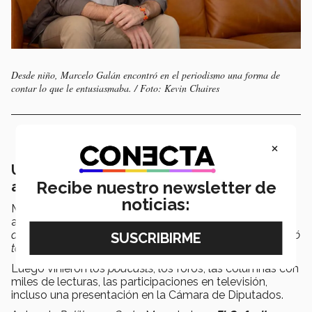
Desde niño, Marcelo Galán encontró en el periodismo una forma de
contar lo que le entusiasmaba. / Foto: Kevin Chaires
×
Un periodista que se formó desde los 9
Recibe nuestro newsletter de
años
noticias:
Marcelo comenzó en e
l periodismo a las 9 años.
Su
abuelo le enseñó a leer el periódico.
“Los domingos me
daba la sección de deportes y las caricaturas. Ahí empezó
todo”.
Luego vinieron los
pódcasts
, los foros, las columnas con
miles de lecturas, las participaciones en televisión,
incluso una presentación en la Cámara de Diputados.