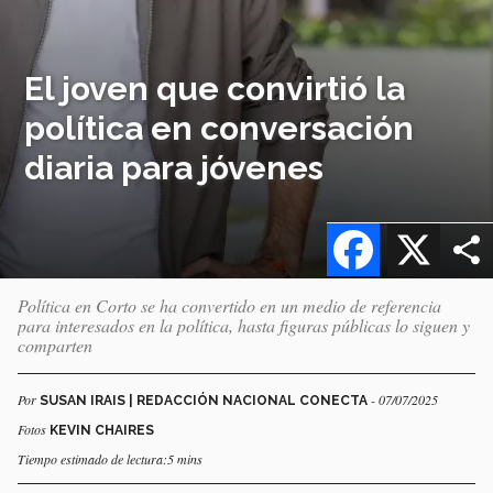
El joven que convirtió la
política en conversación
diaria para jóvenes
Facebook
X
Política en Corto se ha convertido en un medio de referencia
para interesados en la política, hasta figuras públicas lo siguen y
comparten
Por
- 07/07/2025
SUSAN IRAIS | REDACCIÓN NACIONAL CONECTA
Fotos
KEVIN CHAIRES
Tiempo estimado de lectura:5 mins