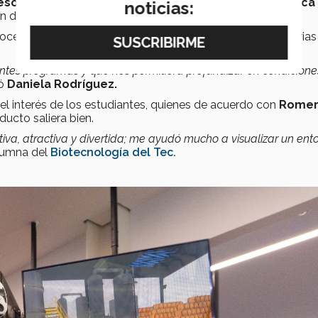
esos químicos, bioquímicos y modelación matemática
noticias:
n de problemas, afirmaron los académicos del Tec.
proceso de producción de tequila por su relevancia para varias
tes programas y que nos permitiera profundizar en condicione
ló
Daniela Rodríguez.
l interés de los estudiantes, quienes de acuerdo con
Romer
ucto saliera bien.
ctiva, atractiva y divertida; me ayudó mucho a visualizar un ent
alumna del
Biotecnología del Tec.