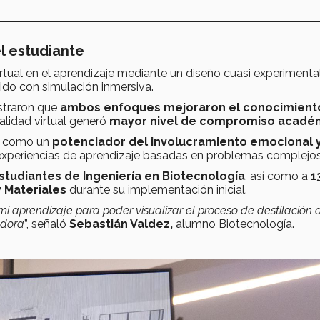
l estudiante
irtual en el aprendizaje mediante un diseño cuasi experimenta
ido con simulación inmersiva.
ostraron que
ambos enfoques mejoraron el conocimient
ealidad virtual generó
mayor nivel de compromiso acadé
na como un
potenciador del involucramiento emocional 
experiencias de aprendizaje basadas en problemas complejos
studiantes de Ingeniería en Biotecnología
, así como a
1
 Materiales
durante su implementación inicial.
aprendizaje para poder visualizar el proceso de destilación 
edora
”, señaló
Sebastián Valdez,
alumno Biotecnología.