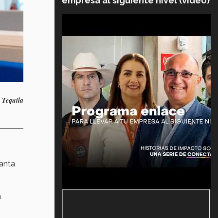
empresa al siguiente nivel (video)
n
Tequila
lanta
n