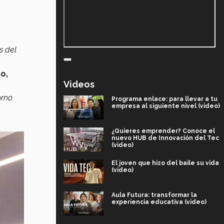
s del
o,
Videos
orno
Programa enlace: para llevar a tu
empresa al siguiente nivel (video)
¿Quieres emprender? Conoce el
nuevo HUB de Innovación del Tec
(video)
El joven que hizo del baile su vida
(video)
Aula Futura: transformar la
experiencia educativa (video)