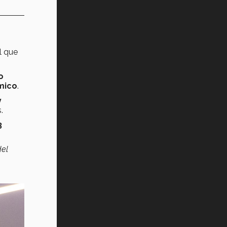
l que
o
mico
.
y
.
3
del