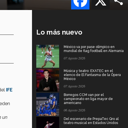
Lo más nuevo
México va por pase olímpico en
mundial de flag football en Alemania
07 Agosto 2026
Música y teatro: EXATEC en el
elenco de El Fantasma de la Ópera
México
07 Agosto 2026
del
IFE
Borregos CCM van por el
campeonato en liga mayor de
ueden
americano
06 Agosto 2026
n un
Del escenario de PrepaTec Qro al
teatro musical en Estados Unidos