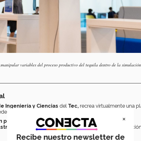
en manipular variables del proceso productivo del tequila dentro de la simulació
al
e Ingeniería y Ciencias
del
Tec,
recrea virtualmente una p
den recorrer las distintas etapas del
proceso industrial.
×
n paneles de control virtuales
y ajustan variables de
strato o tiempo de proceso,
recibiendo retroalimentació
Recibe nuestro newsletter de