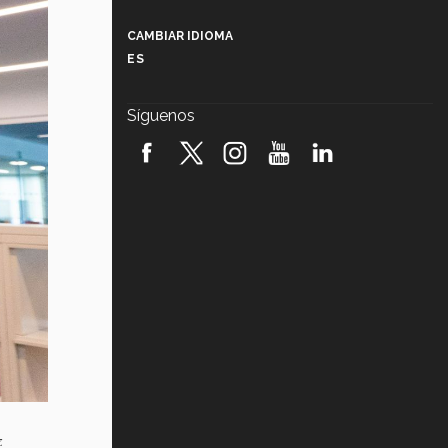
Más que un festival cultural: así es
la magia de VIBRART 2026 (video)
CAMBIAR IDIOMA
ES
Javier Guzmán: investigación con
impacto social (video)
Síguenos
¡México, en el top del mundial de
robótica FIRST 2026! (video)
Vida Tec: Pasión, disciplina y
básquetbol, con Gael Adame
(video)
¿Cómo es el Modelo Educativo
Tec? (video)
Vida Tec: Feminismo e Inteligencia
Artificial, Paola Ricaurte (video)
z