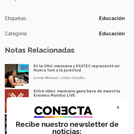
Etiquetas:
Educación
Categoría:
Educación
Notas Relacionadas
En la ONU: mexicana y EXATEC representó en
Nueva York a la juventud
Loretta Mariaud y Carlos González
Entre miles: mexicana gana beca de maestría
Erasmus Mundus LIVE
Natalia Croda
×
Estudiantes de 5 campus Tec impulsan
proyectos en la Sierra Tarahumara
Recibe nuestro newsletter de
Juan José Flores Nava
noticias: