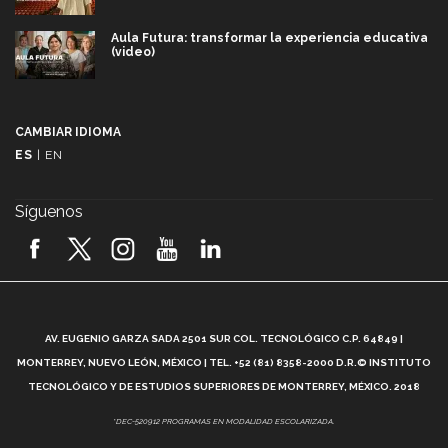
Aula Futura: transformar la experiencia educativa
(video)
Más que un festival cultural: así es la magia de
VIBRART 2026 (video)
CAMBIAR IDIOMA
ES
|
EN
Javier Guzmán: investigación con impacto social
(video)
Síguenos
¡México, en el top del mundial de robótica FIRST
2026! (video)
Vida Tec: Pasión, disciplina y básquetbol, con Gael
Adame (video)
A
AV. EUGENIO GARZA SADA 2501 SUR COL. TECNOLÓGICO C.P. 64849 |
L
¿Cómo es el Modelo Educativo Tec? (video)
MONTERREY, NUEVO LEÓN, MÉXICO | TEL. +52 (81) 8358-2000 D.R.© INSTITUTO
TECNOLÓGICO Y DE ESTUDIOS SUPERIORES DE MONTERREY, MÉXICO. 2018
Vida Tec: Feminismo e Inteligencia Artificial, Paola
*DEC-520912 PROGRAMAS EN MODALIDAD ESCOLARIZADA.
Ricaurte (video)