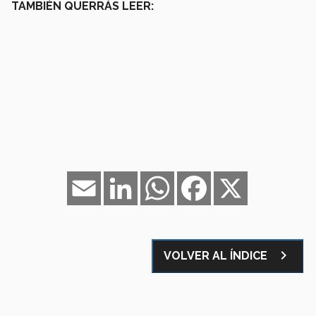
TAMBIÉN QUERRÁS LEER:
Email
LinkedIn
WhatsApp
Facebook
X
navigate_next
VOLVER AL ÍNDICE