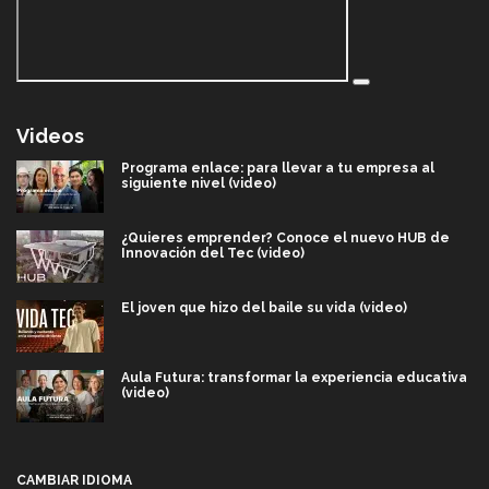
Videos
Programa enlace: para llevar a tu empresa al
siguiente nivel (video)
¿Quieres emprender? Conoce el nuevo HUB de
Innovación del Tec (video)
El joven que hizo del baile su vida (video)
Aula Futura: transformar la experiencia educativa
(video)
Más que un festival cultural: así es la magia de
VIBRART 2026 (video)
CAMBIAR IDIOMA