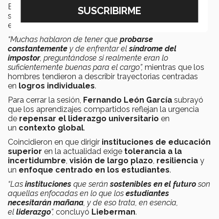
En cuanto a las
diferencias de género
,
Lieberman
señaló que las
mujeres líderes
reportaron mayores
experiencias de
sesgo
y
autoexigencia
.
“Muchas hablaron de tener que
probarse
constantemente
y de enfrentar el
síndrome del
impostor
, preguntándose si realmente eran lo
suficientemente buenas para el cargo”,
mientras que los
hombres tendieron a describir trayectorias centradas
en
logros individuales
.
Para cerrar la sesión,
Fernando León García
subrayó
que los aprendizajes compartidos reflejan la urgencia
de
repensar el liderazgo universitario
en
un
contexto global
.
Coincidieron en que dirigir
instituciones de educación
superior
en la actualidad exige
tolerancia a la
incertidumbre
,
visión de largo plazo
,
resiliencia
y
un
enfoque centrado en los estudiantes
.
“Las
instituciones
que serán
sostenibles en el futuro
son
aquellas enfocadas en lo que los
estudiantes
necesitarán mañana
, y de eso trata, en esencia,
el
liderazgo
”,
concluyó
Lieberman
.