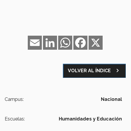
Email
LinkedIn
WhatsApp
Facebook
X
navigate_next
VOLVER AL ÍNDICE
Campus:
Nacional
Escuelas:
Humanidades y Educación