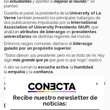
los
estudiantes
y aporten a
mejorar el mundo
?”,
se
planteó.
Durante el panel, la presidenta de la
University of La
Verne
también presentó los principales hallazgos de
dos publicaciones impulsadas por la
International
Association of University Presidents (IAUP)
, que
analizan
atributos de liderazgo
en
presidentes
universitarios
de distintas regiones del mundo.
Entre los rasgos comunes, destacó el
liderazgo
guiado por un propósito superior
.
“Todos dijeron, soy presidente, pero no se trata de mí. Hay
algo
más grande que yo
que guía lo que hago”,
explicó.
A ello se suman la
escucha activa
, la
humildad
,
la
empatía
y la
confianza
.
“Tener la
confianza
de los distintos grupos de
×
la
universidad
es absolutamente
crítico
para el
éxito del
liderazgo
”.
Recibe nuestro newsletter de
noticias:
Desafíos en el liderazgo universitario